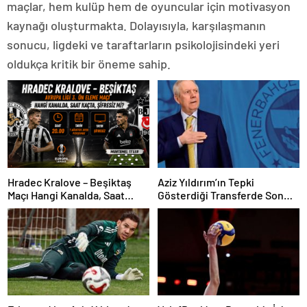
maçlar, hem kulüp hem de oyuncular için motivasyon
kaynağı oluşturmakta. Dolayısıyla, karşılaşmanın
sonucu, ligdeki ve taraftarların psikolojisindeki yeri
oldukça kritik bir öneme sahip.
Hradec Kralove – Beşiktaş
Aziz Yıldırım’ın Tepki
Maçı Hangi Kanalda, Saat
Gösterdiği Transferde Son
Kaçta, Şifresiz Mi?
Durum! Oyuncunun Geleceği
Belli Oldu