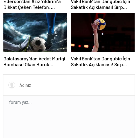
Ederson’dan Aziz Yıldırım’a
VakıfBank’tan Dangubic İçin
Dikkat Çeken Telefon:
Sakatlık Açıklaması! Sırp
“Fenerbahçe’de Kalmak
Yıldız Ameliyat Olacak
İstiyorum” Mesajı
Galatasaray’dan Vedat Muriqi
VakıfBank’tan Dangubic İçin
Bombası! Okan Buruk
Sakatlık Açıklaması! Sırp
Telefonla Aradı
Yıldız Ameliyat Olacak