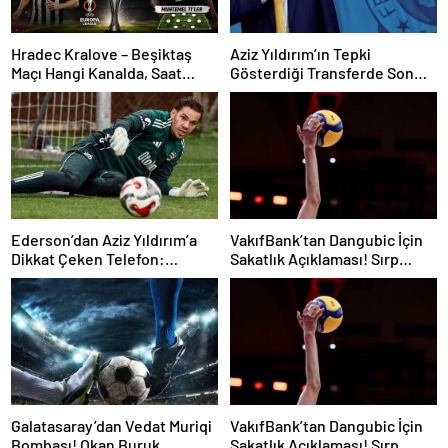
Hradec Kralove – Beşiktaş
Aziz Yıldırım’ın Tepki
Maçı Hangi Kanalda, Saat
Gösterdiği Transferde Son
Kaçta, Şifresiz Mi?
Durum! Oyuncunun Geleceği
Belli Oldu
Ederson’dan Aziz Yıldırım’a
VakıfBank’tan Dangubic İçin
Dikkat Çeken Telefon:
Sakatlık Açıklaması! Sırp
“Fenerbahçe’de Kalmak
Yıldız Ameliyat Olacak
İstiyorum” Mesajı
Galatasaray’dan Vedat Muriqi
VakıfBank’tan Dangubic İçin
Bombası! Okan Buruk
Sakatlık Açıklaması! Sırp