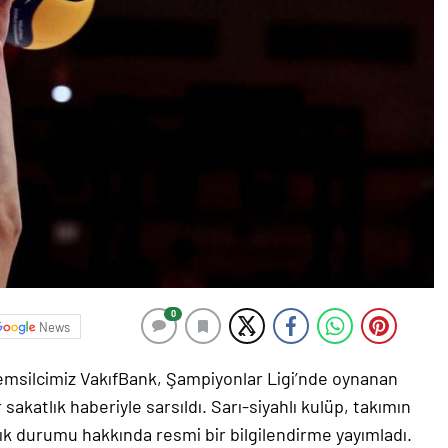
0
News
temsilcimiz VakıfBank, Şampiyonlar Ligi’nde oynanan
sakatlık haberiyle sarsıldı. Sarı-siyahlı kulüp, takımın
ık durumu hakkında resmi bir bilgilendirme yayımladı.