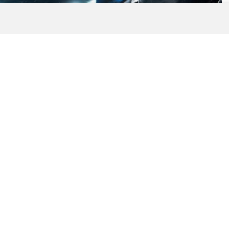
0
News
syonlarından biri olan Almanya Kupası (DFB-Pokal)
e yaşandı. Berlin Olimpiyat Stadyumu’nun muazzam
 gelen Bavyera devi, rakibini 3-0 gibi net bir skorla
Yarı Kane Fırtınası