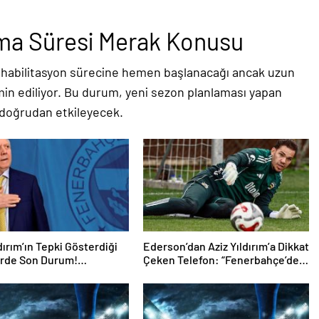
ma Süresi Merak Konusu
ehabilitasyon sürecine hemen başlanacağı ancak uzun
min ediliyor. Bu durum, yeni sezon planlaması yapan
 doğrudan etkileyecek.
ldırım’ın Tepki Gösterdiği
Ederson’dan Aziz Yıldırım’a Dikkat
erde Son Durum!
Çeken Telefon: “Fenerbahçe’de
un Geleceği Belli Oldu
Kalmak İstiyorum” Mesajı