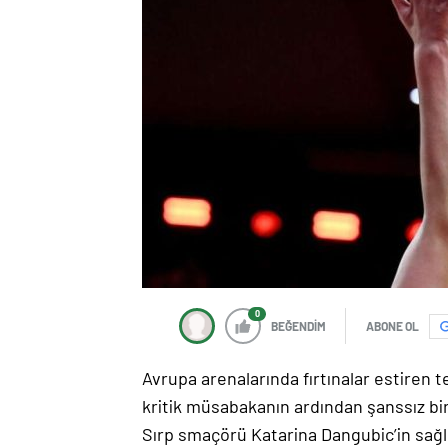
0
BEĞENDİM
ABONE OL
Avrupa arenalarında fırtınalar estiren 
kritik müsabakanın ardından şanssız bir 
Sırp smaçörü Katarina Dangubic’in sağl