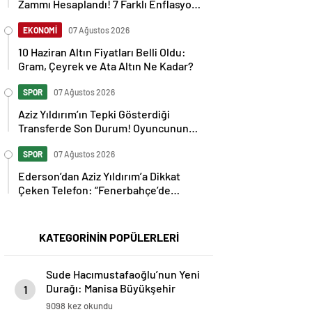
Zammı Hesaplandı! 7 Farklı Enflasyon
Senaryosu Masada
EKONOMİ
07 Ağustos 2026
10 Haziran Altın Fiyatları Belli Oldu:
Gram, Çeyrek ve Ata Altın Ne Kadar?
SPOR
07 Ağustos 2026
Aziz Yıldırım’ın Tepki Gösterdiği
Transferde Son Durum! Oyuncunun
Geleceği Belli Oldu
SPOR
07 Ağustos 2026
Ederson’dan Aziz Yıldırım’a Dikkat
Çeken Telefon: “Fenerbahçe’de
Kalmak İstiyorum” Mesajı
KATEGORİNİN POPÜLERLERİ
Sude Hacımustafaoğlu’nun Yeni
Durağı: Manisa Büyükşehir
1
Belediyespor!
9098 kez okundu