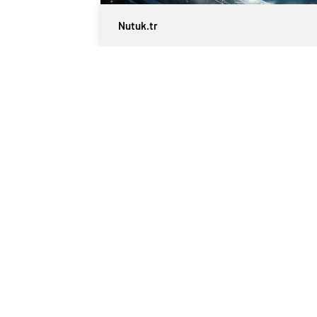
Nutuk.tr
0
BEĞENDİM
ABONE OL
Alman futbolunun en prestijli organiza
finalinde, nefesleri kesen bir mücadel
atmosferinde Stuttgart ile karşı karşıya
geçerek kupaya uzandı.
İlk Yarı Sessiz, İkinci 