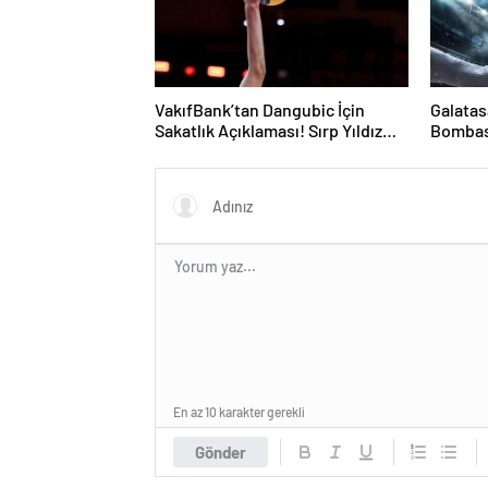
VakıfBank’tan Dangubic İçin
Galatas
Sakatlık Açıklaması! Sırp Yıldız
Bombası
Ameliyat Olacak
Aradı
En az 10 karakter gerekli
Gönder