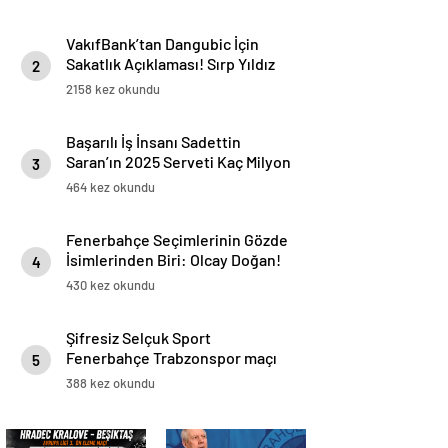
VakıfBank’tan Dangubic İçin
Sakatlık Açıklaması! Sırp Yıldız
2
Ameliyat Olacak
2158 kez okundu
Başarılı İş İnsanı Sadettin
Saran’ın 2025 Serveti Kaç Milyon
3
TL ve Dolar?
464 kez okundu
Fenerbahçe Seçimlerinin Gözde
İsimlerinden Biri: Olcay Doğan!
4
Kimdir?
430 kez okundu
Şifresiz Selçuk Sport
Fenerbahçe Trabzonspor maçı
5
canlı izle Taraftarium24 Fb Ts
388 kez okundu
maçını izle Kralbozguncu