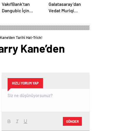
VakıfBank’tan
Galatasaray’dan
Dangubic İçin
Vedat Muriqi
Sakatlık Açıklaması!
Bombası! Okan
Sırp Yıldız Ameliyat
Buruk Telefonla
Olacak
Aradı
Kane’den Tarihi Hat-Trick!
arry Kane’den
HIZLI YORUM YAP
GÖNDER