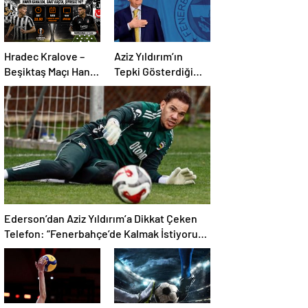
Hradec Kralove –
Aziz Yıldırım’ın
Beşiktaş Maçı Hangi
Tepki Gösterdiği
Kanalda, Saat
Transferde Son
Kaçta, Şifresiz Mi?
Durum! Oyuncunun
Geleceği Belli Oldu
Ederson’dan Aziz Yıldırım’a Dikkat Çeken
Telefon: “Fenerbahçe’de Kalmak İstiyorum”
Mesajı