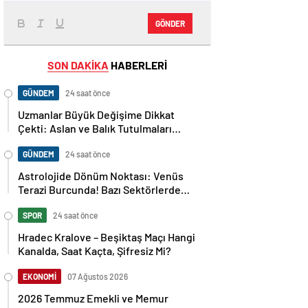
GÖNDER
SON DAKİKA
HABERLERİ
GÜNDEM
24 saat önce
Uzmanlar Büyük Değişime Dikkat
Çekti: Aslan ve Balık Tutulmaları
Neleri Değiştirecek?
GÜNDEM
24 saat önce
Astrolojide Dönüm Noktası: Venüs
Terazi Burcunda! Bazı Sektörlerde
Dengeler Değişecek…
SPOR
24 saat önce
Hradec Kralove – Beşiktaş Maçı Hangi
Kanalda, Saat Kaçta, Şifresiz Mi?
EKONOMİ
07 Ağustos 2026
2026 Temmuz Emekli ve Memur