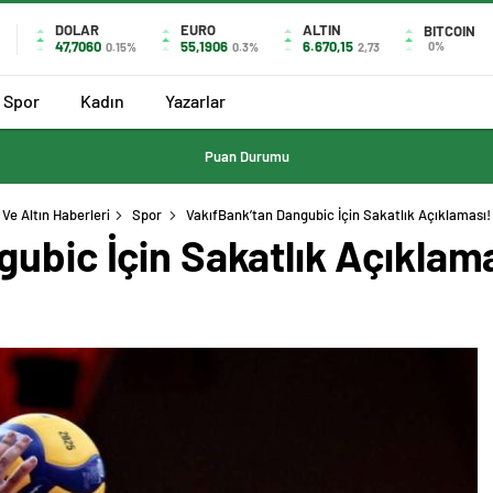
DOLAR
EURO
ALTIN
BITCOIN
47,7060
55,1906
6.670,15
0%
0.15%
0.3%
2,73
Spor
Kadın
Yazarlar
Puan Durumu
Ve Altın Haberleri
Spor
VakıfBank’tan Dangubic İçin Sakatlık Açıklaması! 
ubic İçin Sakatlık Açıklamas