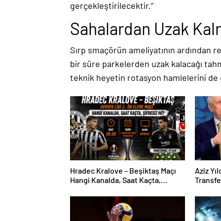
gerçekleştirilecektir.”
Sahalardan Uzak Kal
Sırp smaçörün ameliyatının ardından r
bir süre parkelerden uzak kalacağı tah
teknik heyetin rotasyon hamlelerini de
Hradec Kralove – Beşiktaş Maçı
Aziz Yı
Hangi Kanalda, Saat Kaçta,
Transf
Şifresiz Mi?
Oyuncun