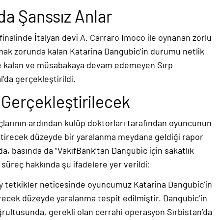
a Şanssız Anlar
inalinde İtalyan devi A. Carraro Imoco ile oynanan zorlu
ak zorunda kalan Katarina Dangubic’in durumu netlik
rde kalan ve müsabakaya devam edemeyen Sırp
da gerçekleştirildi.
 Gerçekleştirilecek
uçlarının ardından kulüp doktorları tarafından oyuncunun
ktirecek düzeyde bir yaralanma meydana geldiği rapor
da, basında da “VakıfBank’tan Dangubic için sakatlık
 süreç hakkında şu ifadelere yer verildi:
zey tetkikler neticesinde oyuncumuz Katarina Dangubic’in
recek düzeyde yaralanma tespit edilmiştir. Dangubic’in
rultusunda, gerekli olan cerrahi operasyon Sırbistan’da