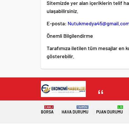
Sitemizde yer alan içeriklerin telif ha
ulaşabilirsiniz.
E-posta:
Nutukmedya45@gmail.co
Önemli Bilgilendirme
Tarafımıza iletilen tüm mesajlar en 
gösterebilir.
CANLI
TAHMİNİ
LİG
BORSA
HAVA DURUMU
PUAN DURUMU