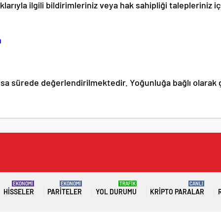
klarıyla ilgili bildirimleriniz veya hak sahipliği talepleriniz
m
kısa sürede değerlendirilmektedir. Yoğunluğa bağlı olarak 
EKONOMİ
EKONOMİ
TRAFİK
CANLI
HISSELER
PARITELER
YOL DURUMU
KRIPTO PARALAR