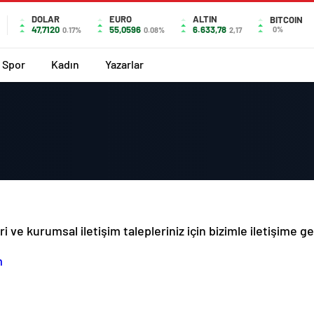
DOLAR
EURO
ALTIN
BITCOIN
47,7120
55,0596
6.633,78
0%
0.17%
0.08%
2,17
Spor
Kadın
Yazarlar
i ve kurumsal iletişim talepleriniz için bizimle iletişime geç
m