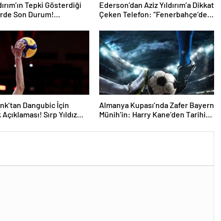
ldırım’ın Tepki Gösterdiği
Ederson’dan Aziz Yıldırım’a Dikkat
erde Son Durum!
Çeken Telefon: “Fenerbahçe’de
un Geleceği Belli Oldu
Kalmak İstiyorum” Mesajı
nk’tan Dangubic İçin
Almanya Kupası’nda Zafer Bayern
 Açıklaması! Sırp Yıldız
Münih’in: Harry Kane’den Tarihi
t Olacak
Hat-Trick!