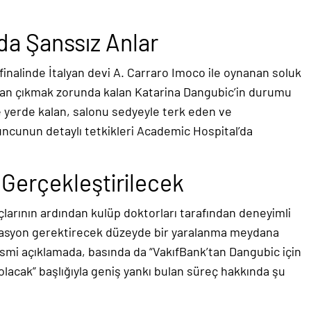
.
a Şanssız Anlar
inalinde İtalyan devi A. Carraro Imoco ile oynanan soluk
n çıkmak zorunda kalan Katarina Dangubic’in durumu
e yerde kalan, salonu sedyeyle terk eden ve
unun detaylı tetkikleri Academic Hospital’da
 Gerçekleştirilecek
çlarının ardından kulüp doktorları tarafından deneyimli
rasyon gerektirecek düzeyde bir yaralanma meydana
resmi açıklamada, basında da “VakıfBank’tan Dangubic için
t olacak” başlığıyla geniş yankı bulan süreç hakkında şu