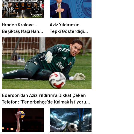
Hradec Kralove –
Aziz Yıldırım’ın
Beşiktaş Maçı Hangi
Tepki Gösterdiği
Kanalda, Saat
Transferde Son
Kaçta, Şifresiz Mi?
Durum! Oyuncunun
Geleceği Belli Oldu
Ederson’dan Aziz Yıldırım’a Dikkat Çeken
Telefon: “Fenerbahçe’de Kalmak İstiyorum”
Mesajı