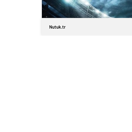
Nutuk.tr
0
BEĞENDİM
ABONE OL
Trendyol Süper Lig’de şampiyonluk ipin
sezonun kadro mühendisliğine başlayan
camiada deprem etkisi yaratacak dev bir
rakip Fenerbahçe’nin de hücum hattını s
renklerine bağlamak için resmi olarak