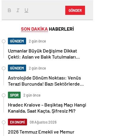
GÖNDER
SON DAKİKA
HABERLERİ
GÜNDEM
2 gün önce
Uzmanlar Büyük Değişime Dikkat
Çekti: Aslan ve Balık Tutulmaları
Neleri Değiştirecek?
GÜNDEM
2 gün önce
Astrolojide Dönüm Noktası: Venüs
Terazi Burcunda! Bazı Sektörlerde
Dengeler Değişecek…
SPOR
2 gün önce
Hradec Kralove – Beşiktaş Maçı Hangi
Kanalda, Saat Kaçta, Şifresiz Mi?
EKONOMİ
08 Ağustos 2026
2026 Temmuz Emekli ve Memur