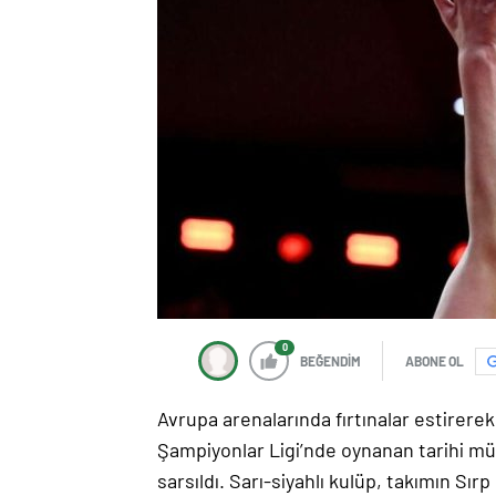
0
BEĞENDİM
ABONE OL
Avrupa arenalarında fırtınalar estirer
Şampiyonlar Ligi’nde oynanan tarihi mü
sarsıldı. Sarı-siyahlı kulüp, takımın S