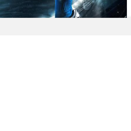
0
News
i göğüsledikten sonra hiç vakit kaybetmeden yeni
 Galatasaray’da, teknik direktör Okan Buruk’tan
 hamle geldi. Sarı-kırmızılı yönetim, bir dönem ezeli
ırtlayan dünyaca ünlü santrfor Vedat Muriqi’yi
 düğmeye bastı.