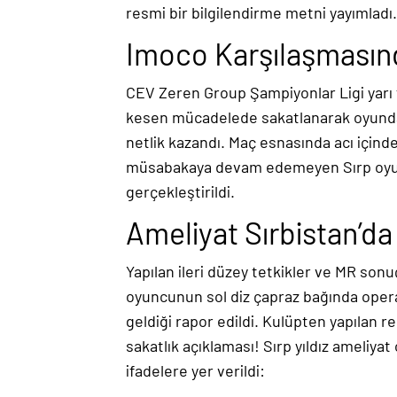
resmi bir bilgilendirme metni yayımladı
Imoco Karşılaşmasınd
CEV Zeren Group Şampiyonlar Ligi yarı f
kesen mücadelede sakatlanarak oyunda
netlik kazandı. Maç esnasında acı içind
müsabakaya devam edemeyen Sırp oyunc
gerçekleştirildi.
Ameliyat Sırbistan’da
Yapılan ileri düzey tetkikler ve MR sonu
oyuncunun sol diz çapraz bağında ope
geldiği rapor edildi. Kulüpten yapılan 
sakatlık açıklaması! Sırp yıldız ameliya
ifadelere yer verildi: