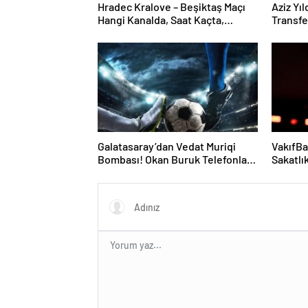
Hradec Kralove – Beşiktaş Maçı
Aziz Yı
Hangi Kanalda, Saat Kaçta,
Transf
Şifresiz Mi?
Oyuncun
Galatasaray’dan Vedat Muriqi
VakıfBa
Bombası! Okan Buruk Telefonla
Sakatlık
Aradı
Ameliya