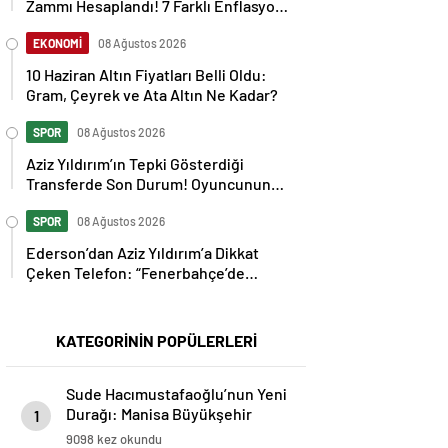
Zammı Hesaplandı! 7 Farklı Enflasyon
Senaryosu Masada
EKONOMİ
08 Ağustos 2026
10 Haziran Altın Fiyatları Belli Oldu:
Gram, Çeyrek ve Ata Altın Ne Kadar?
SPOR
08 Ağustos 2026
Aziz Yıldırım’ın Tepki Gösterdiği
Transferde Son Durum! Oyuncunun
Geleceği Belli Oldu
SPOR
08 Ağustos 2026
Ederson’dan Aziz Yıldırım’a Dikkat
Çeken Telefon: “Fenerbahçe’de
Kalmak İstiyorum” Mesajı
KATEGORİNİN POPÜLERLERİ
Sude Hacımustafaoğlu’nun Yeni
Durağı: Manisa Büyükşehir
1
Belediyespor!
9098 kez okundu