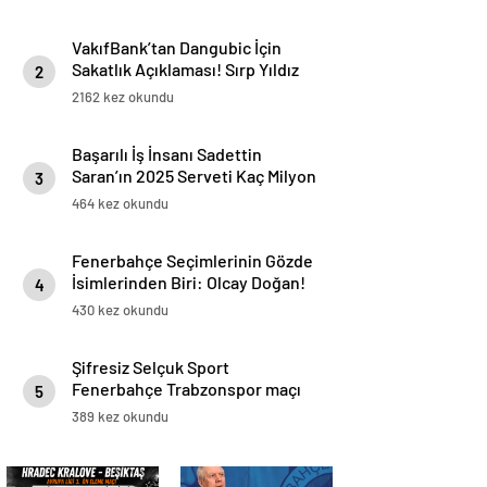
VakıfBank’tan Dangubic İçin
Sakatlık Açıklaması! Sırp Yıldız
2
Ameliyat Olacak
2162 kez okundu
Başarılı İş İnsanı Sadettin
Saran’ın 2025 Serveti Kaç Milyon
3
TL ve Dolar?
464 kez okundu
Fenerbahçe Seçimlerinin Gözde
İsimlerinden Biri: Olcay Doğan!
4
Kimdir?
430 kez okundu
Şifresiz Selçuk Sport
Fenerbahçe Trabzonspor maçı
5
canlı izle Taraftarium24 Fb Ts
389 kez okundu
maçını izle Kralbozguncu