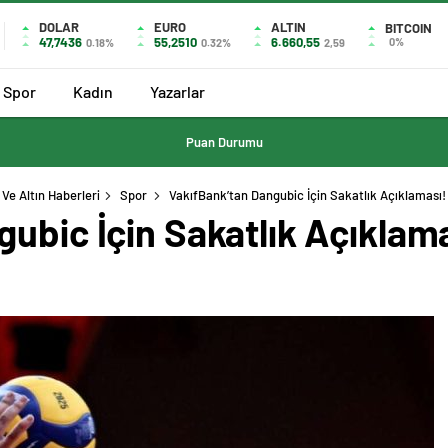
DOLAR
EURO
ALTIN
BITCOIN
47,7436
55,2510
6.660,55
0%
0.18%
0.32%
2,59
Spor
Kadın
Yazarlar
Puan Durumu
Ve Altın Haberleri
Spor
VakıfBank’tan Dangubic İçin Sakatlık Açıklaması! 
ubic İçin Sakatlık Açıklamas