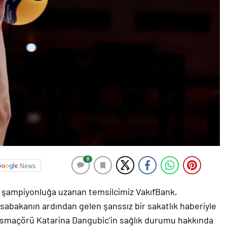
0
News
ek şampiyonluğa uzanan temsilcimiz VakıfBank,
sabakanın ardından gelen şanssız bir sakatlık haberiyle
ırp smaçörü Katarina Dangubic’in sağlık durumu hakkında