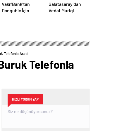
VakıfBank’tan
Galatasaray’dan
Dangubic İçin
Vedat Muriqi
Sakatlık Açıklaması!
Bombası! Okan
Sırp Yıldız Ameliyat
Buruk Telefonla
Olacak
Aradı
k Telefonla Aradı
Buruk Telefonla
HIZLI YORUM YAP