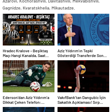
Azarovi, Kochorashvili, Davitashvili, Mekvabishvili,
Gagnidze, Kvaratskhelia, Mikautadze.
Hradec Kralove – Beşiktaş
Aziz Yıldırım’ın Tepki
Maçı Hangi Kanalda, Saat
Gösterdiği Transferde Son
Kaçta, Şifresiz Mi?
Durum! Oyuncunun Geleceği
Belli Oldu
Ederson’dan Aziz Yıldırım’a
VakıfBank’tan Dangubic İçin
Dikkat Çeken Telefon:
Sakatlık Açıklaması! Sırp
“Fenerbahçe’de Kalmak
Yıldız Ameliyat Olacak
İstiyorum” Mesajı