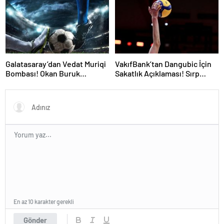
Galatasaray’dan Vedat Muriqi
VakıfBank’tan Dangubic İçin
Bombası! Okan Buruk
Sakatlık Açıklaması! Sırp
Telefonla Aradı
Yıldız Ameliyat Olacak
En az 10 karakter gerekli
Gönder