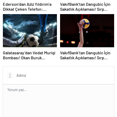
Ederson’dan Aziz Yıldırım’a
VakıfBank’tan Dangubic İçin
Dikkat Çeken Telefon:
Sakatlık Açıklaması! Sırp
“Fenerbahçe’de Kalmak
Yıldız Ameliyat Olacak
İstiyorum” Mesajı
Galatasaray’dan Vedat Muriqi
VakıfBank’tan Dangubic İçin
Bombası! Okan Buruk
Sakatlık Açıklaması! Sırp
Telefonla Aradı
Yıldız Ameliyat Olacak