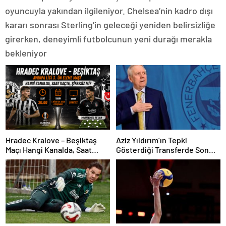
oyuncuyla yakından ilgileniyor. Chelsea’nin kadro dışı
kararı sonrası Sterling’in geleceği yeniden belirsizliğe
girerken, deneyimli futbolcunun yeni durağı merakla
bekleniyor
Hradec Kralove – Beşiktaş
Aziz Yıldırım’ın Tepki
Maçı Hangi Kanalda, Saat
Gösterdiği Transferde Son
Kaçta, Şifresiz Mi?
Durum! Oyuncunun Geleceği
Belli Oldu