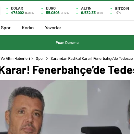
DOLAR
EURO
ALTIN
BITCOIN
47,6002
55,0806
6.532,33
0%
0.06%
0.12%
0,56
Spor
Kadın
Yazarlar
Puan Durumu
Ve Altın Haberleri
Spor
Saran’dan Radikal Karar! Fenerbahçe’de Tedesco 
 Karar! Fenerbahçe’de Tede