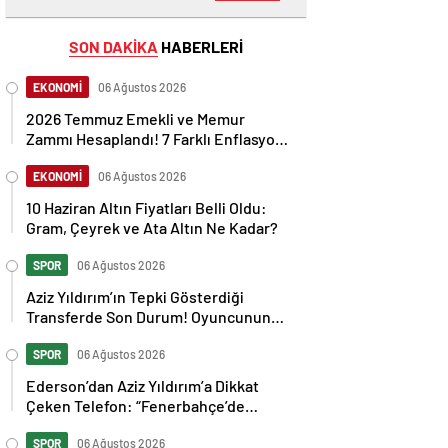
SON DAKİKA
HABERLERİ
EKONOMİ
06 Ağustos 2026
2026 Temmuz Emekli ve Memur
Zammı Hesaplandı! 7 Farklı Enflasyon
Senaryosu Masada
EKONOMİ
06 Ağustos 2026
10 Haziran Altın Fiyatları Belli Oldu:
Gram, Çeyrek ve Ata Altın Ne Kadar?
SPOR
06 Ağustos 2026
Aziz Yıldırım’ın Tepki Gösterdiği
Transferde Son Durum! Oyuncunun
Geleceği Belli Oldu
SPOR
06 Ağustos 2026
Ederson’dan Aziz Yıldırım’a Dikkat
Çeken Telefon: “Fenerbahçe’de
Kalmak İstiyorum” Mesajı
SPOR
06 Ağustos 2026