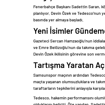
Fenerbahçe Başkanı Sadettin Saran, kö
planlıyor. Devin Özek ve Tedesco’nun y
basında yer almaya başladı.
Yeni İsimler Günde
Gazeteci Sercan Hamzaoğlu’nun iddiaları
ve Emre Belözoğlu’nun da takıma geleb
Devin Özek ikilisinin görevine son verme 
Tartışma Yaratan Aç
Samsunspor maçının ardından Tedesco’nu
maçta yaşanan olumsuzluklara ve takımı
taraftarların tepkilerini anlayışla karşıla
Tedesco, hakemin performansını olum
olduklarını belirtti. Öte yandan, Sadetti