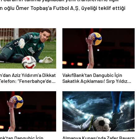
 oğlu Ömer Topbaş’a Futbol A.Ş. üyeliği teklif ettiği
’dan Aziz Yıldırım’a Dikkat
VakıfBank’tan Dangubic İçin
Telefon: “Fenerbahçe’de
Sakatlık Açıklaması! Sırp Yıldız
İstiyorum” Mesajı
Ameliyat Olacak
nk’tan Dangubic İçin
Almanya Kupası’nda Zafer Bayern