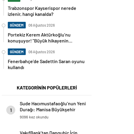
Trabzonspor Kayserispor nerede
izlenir, hangi kanalda?
GÜNDEM
06 Ağustos 2026
Portekiz Kerem Aktürkoğlu’nu
konuşuyor! ”Büyük hikayenin
kahramanı”
GÜNDEM
06 Ağustos 2026
Fenerbahçe’de Sadettin Saran oyunu
kullandı
KATEGORİNİN POPÜLERLERİ
Sude Hacımustafaoğlu’nun Yeni
Durağı: Manisa Büyükşehir
1
Belediyespor!
9096 kez okundu
VakıfBank’tan Dangubic İçin