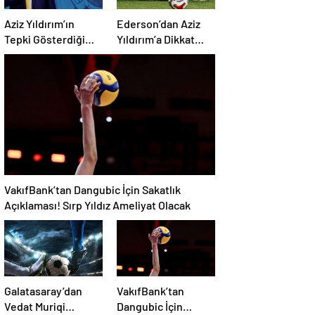
Aziz Yıldırım’ın
Ederson’dan Aziz
Tepki Gösterdiği
Yıldırım’a Dikkat
Transferde Son
Çeken Telefon:
Durum! Oyuncunun
“Fenerbahçe’de
Geleceği Belli Oldu
Kalmak İstiyorum”
Mesajı
VakıfBank’tan Dangubic İçin Sakatlık
Açıklaması! Sırp Yıldız Ameliyat Olacak
Galatasaray’dan
VakıfBank’tan
Vedat Muriqi
Dangubic İçin