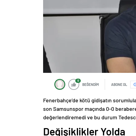
0
BEĞENDİM
ABONE OL
Fenerbahçe’de kötü gidişatın sorumlular
son Samsunspor maçında 0-0 berabere k
değerlendiremedi ve bu durum Tedesc
Değişiklikler Yolda