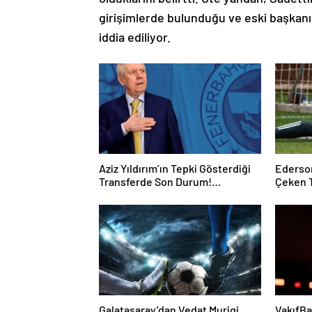
girişimlerde bulunduğu ve eski başkanın
iddia ediliyor.
Aziz Yıldırım’ın Tepki Gösterdiği
Ederson
Transferde Son Durum!
Çeken 
Oyuncunun Geleceği Belli Oldu
Kalmak 
Galatasaray’dan Vedat Muriqi
VakıfBa