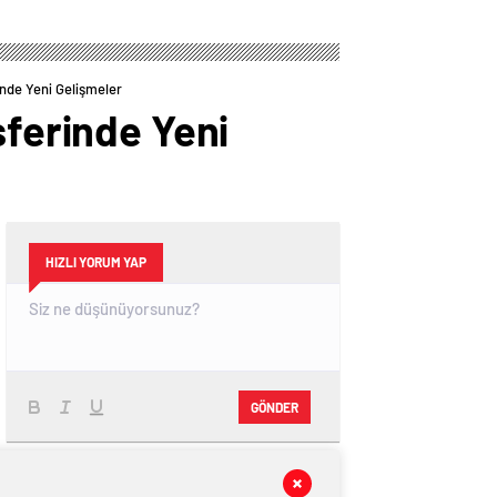
Bombası! Okan
Sakatlık Açıklaması!
Buruk Telefonla
Sırp Yıldız Ameliyat
Aradı
Olacak
inde Yeni Gelişmeler
sferinde Yeni
HIZLI YORUM YAP
GÖNDER
SON DAKİKA
HABERLERİ