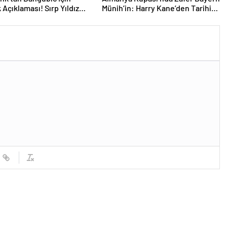
 Açıklaması! Sırp Yıldız
Münih’in: Harry Kane’den Tarihi
t Olacak
Hat-Trick!