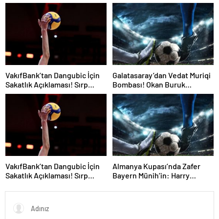
Durum! Oyuncunun Geleceği
“Fenerbahçe’de Kalmak
Belli Oldu
İstiyorum” Mesajı
VakıfBank’tan Dangubic İçin
Galatasaray’dan Vedat Muriqi
Sakatlık Açıklaması! Sırp
Bombası! Okan Buruk
Yıldız Ameliyat Olacak
Telefonla Aradı
VakıfBank’tan Dangubic İçin
Almanya Kupası’nda Zafer
Sakatlık Açıklaması! Sırp
Bayern Münih’in: Harry
Yıldız Ameliyat Olacak
Kane’den Tarihi Hat-Trick!