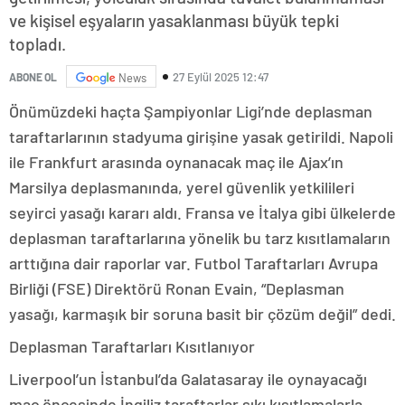
ve kişisel eşyaların yasaklanması büyük tepki
topladı.
27 Eylül 2025 12:47
ABONE OL
News
Önümüzdeki haçta Şampiyonlar Ligi’nde deplasman
taraftarlarının stadyuma girişine yasak getirildi. Napoli
ile Frankfurt arasında oynanacak maç ile Ajax’ın
Marsilya deplasmanında, yerel güvenlik yetkilileri
seyirci yasağı kararı aldı. Fransa ve İtalya gibi ülkelerde
deplasman taraftarlarına yönelik bu tarz kısıtlamaların
arttığına dair raporlar var. Futbol Taraftarları Avrupa
Birliği (FSE) Direktörü Ronan Evain, “Deplasman
yasağı, karmaşık bir soruna basit bir çözüm değil” dedi.
Deplasman Taraftarları Kısıtlanıyor
Liverpool’un İstanbul’da Galatasaray ile oynayacağı
maç öncesinde İngiliz taraftarlar sıkı kısıtlamalarla