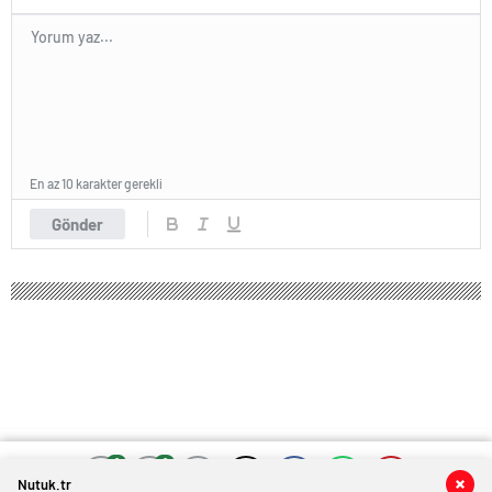
En az 10 karakter gerekli
Gönder
0
0
0
0
Nutuk.tr