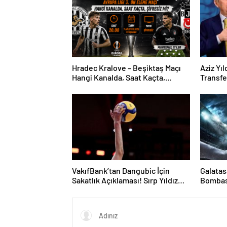
Hradec Kralove – Beşiktaş Maçı
Aziz Yı
Hangi Kanalda, Saat Kaçta,
Transf
Şifresiz Mi?
Oyuncun
VakıfBank’tan Dangubic İçin
Galatas
Sakatlık Açıklaması! Sırp Yıldız
Bombası
Ameliyat Olacak
Aradı