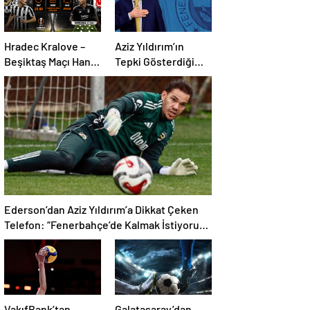
Hradec Kralove –
Aziz Yıldırım’ın
Beşiktaş Maçı Hangi
Tepki Gösterdiği
Kanalda, Saat
Transferde Son
Kaçta, Şifresiz Mi?
Durum! Oyuncunun
Geleceği Belli Oldu
Ederson’dan Aziz Yıldırım’a Dikkat Çeken
Telefon: “Fenerbahçe’de Kalmak İstiyorum”
Mesajı
VakıfBank’tan
Galatasaray’dan