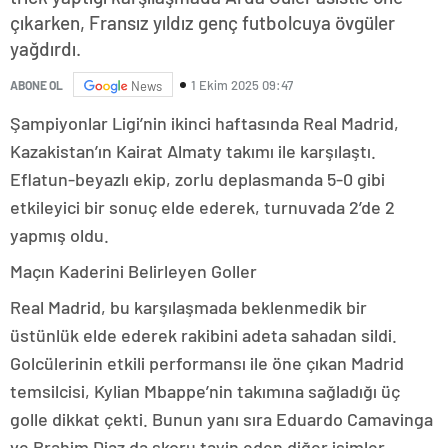
çıkarken, Fransız yıldız genç futbolcuya övgüler
yağdırdı.
1 Ekim 2025 09:47
ABONE OL
News
Şampiyonlar Ligi’nin ikinci haftasında Real Madrid,
Kazakistan’ın Kairat Almaty takımı ile karşılaştı.
Eflatun-beyazlı ekip, zorlu deplasmanda 5-0 gibi
etkileyici bir sonuç elde ederek, turnuvada 2’de 2
yapmış oldu.
Maçın Kaderini Belirleyen Goller
Real Madrid, bu karşılaşmada beklenmedik bir
üstünlük elde ederek rakibini adeta sahadan sildi.
Golcülerinin etkili performansı ile öne çıkan Madrid
temsilcisi, Kylian Mbappe’nin takımına sağladığı üç
golle dikkat çekti. Bunun yanı sıra Eduardo Camavinga
ve Brahim Diaz da skoru tayin eden diğer isimler