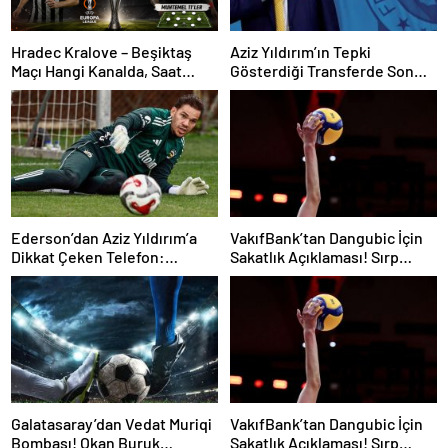
Hradec Kralove – Beşiktaş
Aziz Yıldırım’ın Tepki
Maçı Hangi Kanalda, Saat
Gösterdiği Transferde Son
Kaçta, Şifresiz Mi?
Durum! Oyuncunun Geleceği
Belli Oldu
Ederson’dan Aziz Yıldırım’a
VakıfBank’tan Dangubic İçin
Dikkat Çeken Telefon:
Sakatlık Açıklaması! Sırp
“Fenerbahçe’de Kalmak
Yıldız Ameliyat Olacak
İstiyorum” Mesajı
Galatasaray’dan Vedat Muriqi
VakıfBank’tan Dangubic İçin
Bombası! Okan Buruk
Sakatlık Açıklaması! Sırp