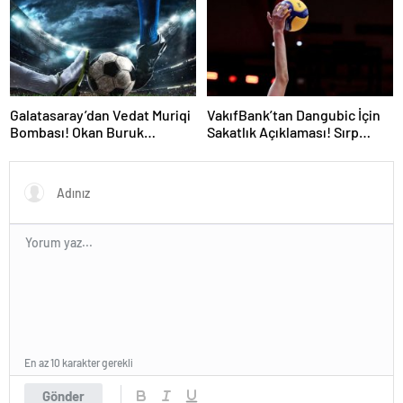
Galatasaray’dan Vedat Muriqi
VakıfBank’tan Dangubic İçin
Bombası! Okan Buruk
Sakatlık Açıklaması! Sırp
Telefonla Aradı
Yıldız Ameliyat Olacak
En az 10 karakter gerekli
Gönder