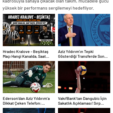
kadrosuyla sahaya çıkacak olan takım, mücadele gücü
yüksek bir performans sergilemeyi hedefliyor.
Hradec Kralove – Beşiktaş
Aziz Yıldırım’ın Tepki
Maçı Hangi Kanalda, Saat
Gösterdiği Transferde Son
Kaçta, Şifresiz Mi?
Durum! Oyuncunun Geleceği
Belli Oldu
Ederson’dan Aziz Yıldırım’a
VakıfBank’tan Dangubic İçin
Dikkat Çeken Telefon:
Sakatlık Açıklaması! Sırp
“Fenerbahçe’de Kalmak
Yıldız Ameliyat Olacak
İstiyorum” Mesajı