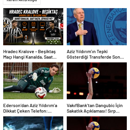
Hradec Kralove – Beşiktaş
Aziz Yıldırım’ın Tepki
Maçı Hangi Kanalda, Saat
Gösterdiği Transferde Son
Kaçta, Şifresiz Mi?
Durum! Oyuncunun Geleceği
Belli Oldu
Ederson’dan Aziz Yıldırım’a
VakıfBank’tan Dangubic İçin
Dikkat Çeken Telefon:
Sakatlık Açıklaması! Sırp
“Fenerbahçe’de Kalmak
Yıldız Ameliyat Olacak
İstiyorum” Mesajı