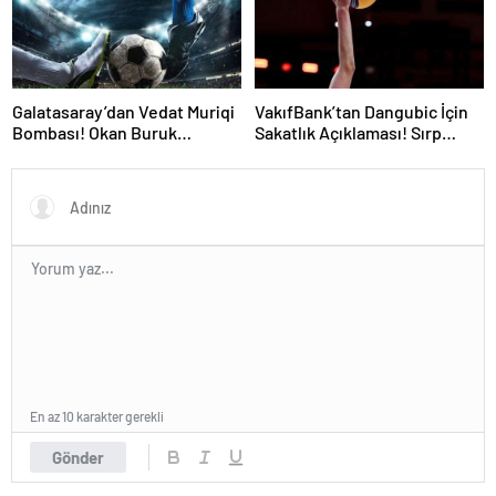
Galatasaray’dan Vedat Muriqi
VakıfBank’tan Dangubic İçin
Bombası! Okan Buruk
Sakatlık Açıklaması! Sırp
Telefonla Aradı
Yıldız Ameliyat Olacak
En az 10 karakter gerekli
Gönder