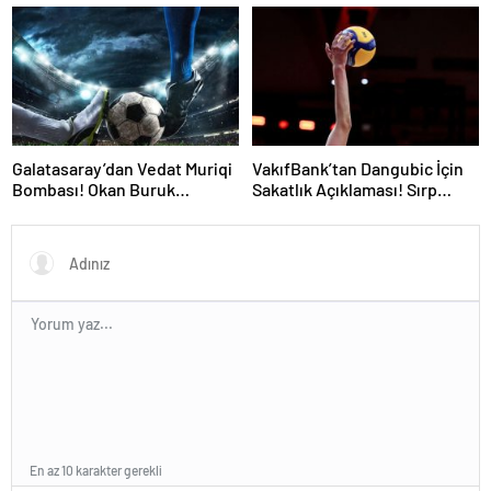
“Fenerbahçe’de Kalmak
Yıldız Ameliyat Olacak
İstiyorum” Mesajı
Galatasaray’dan Vedat Muriqi
VakıfBank’tan Dangubic İçin
Bombası! Okan Buruk
Sakatlık Açıklaması! Sırp
Telefonla Aradı
Yıldız Ameliyat Olacak
En az 10 karakter gerekli