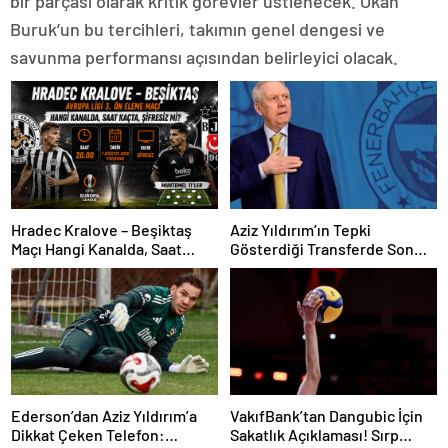
bir parçası olarak kritik görevler üstlenecek. Okan
Buruk’un bu tercihleri, takımın genel dengesi ve
savunma performansı açısından belirleyici olacak.
Hradec Kralove – Beşiktaş
Aziz Yıldırım’ın Tepki
Maçı Hangi Kanalda, Saat
Gösterdiği Transferde Son
Kaçta, Şifresiz Mi?
Durum! Oyuncunun Geleceği
Belli Oldu
Ederson’dan Aziz Yıldırım’a
VakıfBank’tan Dangubic İçin
Dikkat Çeken Telefon:
Sakatlık Açıklaması! Sırp