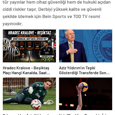
tür yayınlar hem cihaz güvenliği hem de hukuki açıdan
ciddi riskler taşır. Derbiyi yüksek kalite ve güvenli
şekilde izlemek için Bein Sports ve TOD TV resmi
yayıncıdır.
Hradec Kralove – Beşiktaş
Aziz Yıldırım’ın Tepki
Maçı Hangi Kanalda, Saat
Gösterdiği Transferde Son
Kaçta, Şifresiz Mi?
Durum! Oyuncunun Geleceği
Belli Oldu