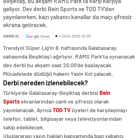
Beşiktaş, bu akşam RAMS Park’ta karşı karşıya
geliyor. Dev derbi Bein Sports ve TOD TV’den
yayınlanırken, bazı yabancı kanallar da maçı şifresiz
ekrana getirecek.
4 Ekim 2025 10:03
ABONE OL
News
Trendyol Süper Lig’in 8. haftasında Galatasaray,
sahasında Beşiktaş’ı ağırlıyor. RAMS Park’ta oynanacak
dev derbi bu akşam saat 20.00’de başlayacak.
Mücadelede düdüğü hakem Yasin Kol çalacak.
Derbi nereden izlenebilecek?
Türkiye’de Galatasaray-Beşiktaş derbisi
Bein
Sports
ekranlarından canlı ve şifresiz olarak
yayınlanacak. Ayrıca
TOD TV
üyeleri de karşılaşmayı
telefon, tablet, bilgisayar veya televizyonlarından
takip edebilecek.
Uluslararası yayın hakları kapsamında bazı yabancı