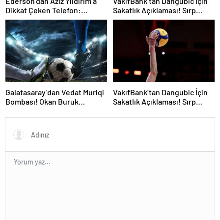
Ederson’dan Aziz Yıldırım’a
VakıfBank’tan Dangubic İçin
Dikkat Çeken Telefon:
Sakatlık Açıklaması! Sırp
“Fenerbahçe’de Kalmak
Yıldız Ameliyat Olacak
İstiyorum” Mesajı
Galatasaray’dan Vedat Muriqi
VakıfBank’tan Dangubic İçin
Bombası! Okan Buruk
Sakatlık Açıklaması! Sırp
Telefonla Aradı
Yıldız Ameliyat Olacak