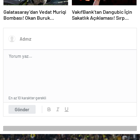
Galatasaray’dan Vedat Muriqi
VakıfBank’tan Dangubic İçin
Bombası! Okan Buruk
Sakatlık Açıklaması! Sırp
Telefonla Aradı
Yıldız Ameliyat Olacak
En az 10 karakter gerekli
Gönder