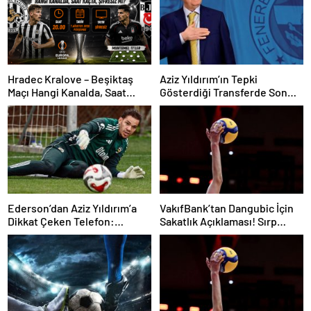
Hradec Kralove – Beşiktaş
Aziz Yıldırım’ın Tepki
Maçı Hangi Kanalda, Saat
Gösterdiği Transferde Son
Kaçta, Şifresiz Mi?
Durum! Oyuncunun Geleceği
Belli Oldu
Ederson’dan Aziz Yıldırım’a
VakıfBank’tan Dangubic İçin
Dikkat Çeken Telefon:
Sakatlık Açıklaması! Sırp
“Fenerbahçe’de Kalmak
Yıldız Ameliyat Olacak
İstiyorum” Mesajı