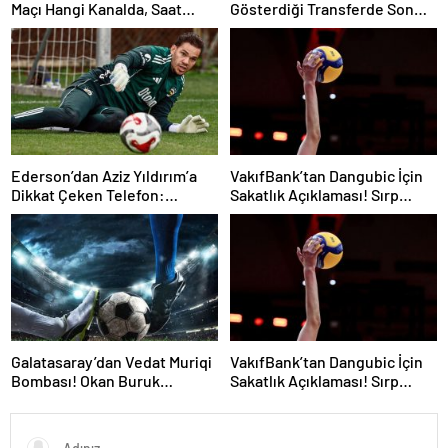
Maçı Hangi Kanalda, Saat
Gösterdiği Transferde Son
Kaçta, Şifresiz Mi?
Durum! Oyuncunun Geleceği
Belli Oldu
Ederson’dan Aziz Yıldırım’a
VakıfBank’tan Dangubic İçin
Dikkat Çeken Telefon:
Sakatlık Açıklaması! Sırp
“Fenerbahçe’de Kalmak
Yıldız Ameliyat Olacak
İstiyorum” Mesajı
Galatasaray’dan Vedat Muriqi
VakıfBank’tan Dangubic İçin
Bombası! Okan Buruk
Sakatlık Açıklaması! Sırp
Telefonla Aradı
Yıldız Ameliyat Olacak