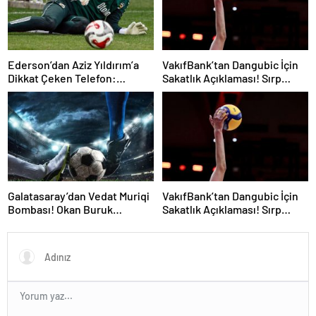
Ederson’dan Aziz Yıldırım’a
VakıfBank’tan Dangubic İçin
Dikkat Çeken Telefon:
Sakatlık Açıklaması! Sırp
“Fenerbahçe’de Kalmak
Yıldız Ameliyat Olacak
İstiyorum” Mesajı
Galatasaray’dan Vedat Muriqi
VakıfBank’tan Dangubic İçin
Bombası! Okan Buruk
Sakatlık Açıklaması! Sırp
Telefonla Aradı
Yıldız Ameliyat Olacak