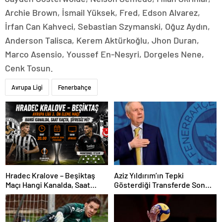
Archie Brown, İsmail Yüksek, Fred, Edson Alvarez,
İrfan Can Kahveci, Sebastian Szymanski, Oğuz Aydın,
Anderson Talisca, Kerem Aktürkoğlu, Jhon Duran,
Marco Asensio, Youssef En-Nesyri, Dorgeles Nene,
Cenk Tosun.
Avrupa Ligi
Fenerbahçe
Hradec Kralove – Beşiktaş
Aziz Yıldırım’ın Tepki
Maçı Hangi Kanalda, Saat
Gösterdiği Transferde Son
Kaçta, Şifresiz Mi?
Durum! Oyuncunun Geleceği
Belli Oldu