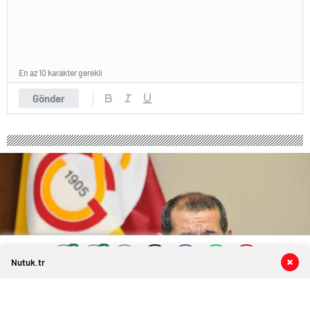
En az 10 karakter gerekli
Gönder
0
0
0
0
Nutuk.tr