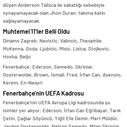
düşen Anderson Talisca ile sakatlığı sebebiyle
oynayamayacak olan Jhon Duran, takıma katkı
sağlayamayacak.
Muhtemel 11’ler Belli Oldu
Dinamo Zagreb: Nevistic, Valincic, Theophile,
McKenna, Goda, Ljubicic, Misic, Lisica, Stojkovic,
Hoxha, Beljo
Fenerbahçe: Ederson, Semedo, Skriniar,
Oosterwolde, Brown, İsmail, Fred, İrfan Can, Asensio,
Kerem, En-Nesyri
Fenerbahçe’nin UEFA Kadrosu
Fenerbahçe’nin UEFA Avrupa Ligi kadrosunda şu
isimler yer alıyor: Ederson, İrfan Can Eğribayat, Tarık
Çetin, Çağlar Söyüncü, Yiğit Efe Demir, Mert Müldür,
Jayden Oosterwolde, Nelson Semedo, Milan Skriniar,