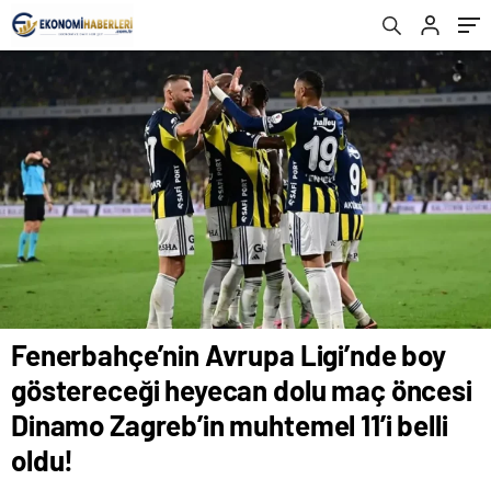
Dinamo Zagreb’in muhtemel 11’i belli oldu!
Fenerbahçe’nin Avrupa Ligi’nde boy
göstereceği heyecan dolu maç öncesi
Dinamo Zagreb’in muhtemel 11’i belli
oldu!