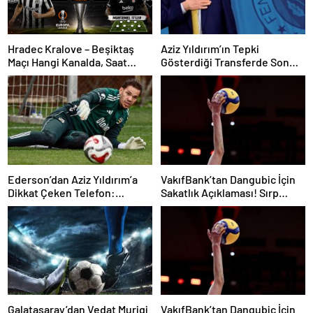
Hradec Kralove – Beşiktaş
Aziz Yıldırım’ın Tepki
Maçı Hangi Kanalda, Saat
Gösterdiği Transferde Son
Kaçta, Şifresiz Mi?
Durum! Oyuncunun Geleceği
Belli Oldu
Ederson’dan Aziz Yıldırım’a
VakıfBank’tan Dangubic İçin
Dikkat Çeken Telefon:
Sakatlık Açıklaması! Sırp
“Fenerbahçe’de Kalmak
Yıldız Ameliyat Olacak
İstiyorum” Mesajı
Galatasaray’dan Vedat Muriqi
VakıfBank’tan Dangubic İçin