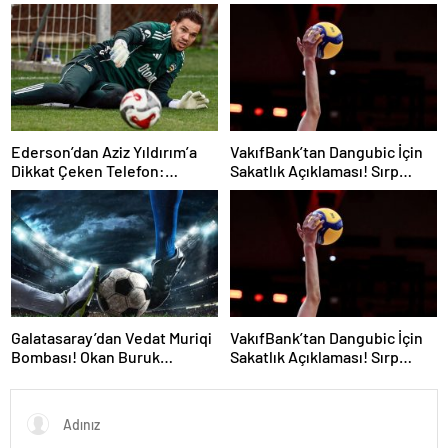
Kaçta, Şifresiz Mi?
Durum! Oyuncunun Geleceği
Belli Oldu
Ederson’dan Aziz Yıldırım’a
VakıfBank’tan Dangubic İçin
Dikkat Çeken Telefon:
Sakatlık Açıklaması! Sırp
“Fenerbahçe’de Kalmak
Yıldız Ameliyat Olacak
İstiyorum” Mesajı
Galatasaray’dan Vedat Muriqi
VakıfBank’tan Dangubic İçin
Bombası! Okan Buruk
Sakatlık Açıklaması! Sırp
Telefonla Aradı
Yıldız Ameliyat Olacak