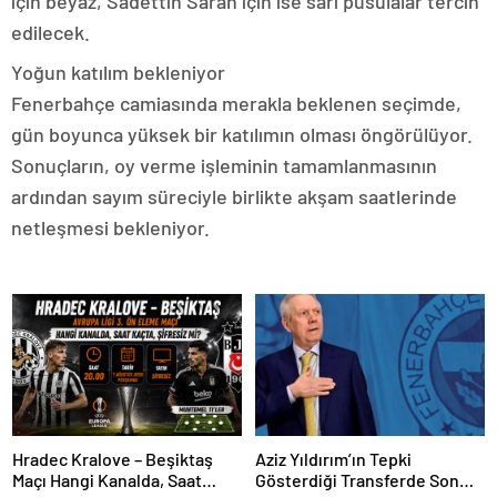
için beyaz, Sadettin Saran için ise sarı pusulalar tercih
edilecek.
Yoğun katılım bekleniyor
Fenerbahçe camiasında merakla beklenen seçimde,
gün boyunca yüksek bir katılımın olması öngörülüyor.
Sonuçların, oy verme işleminin tamamlanmasının
ardından sayım süreciyle birlikte akşam saatlerinde
netleşmesi bekleniyor.
Hradec Kralove – Beşiktaş
Aziz Yıldırım’ın Tepki
Maçı Hangi Kanalda, Saat
Gösterdiği Transferde Son