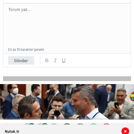
En az 10 karakter gerekli
Gönder
0
0
0
0
Nutuk.tr