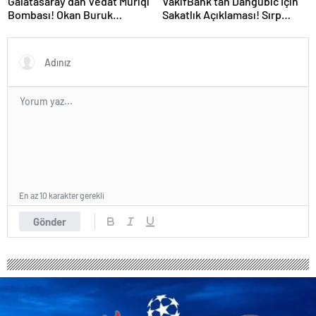
Galatasaray’dan Vedat Muriqi
VakıfBank’tan Dangubic İçin
Bombası! Okan Buruk
Sakatlık Açıklaması! Sırp
Telefonla Aradı
Yıldız Ameliyat Olacak
En az 10 karakter gerekli
Gönder