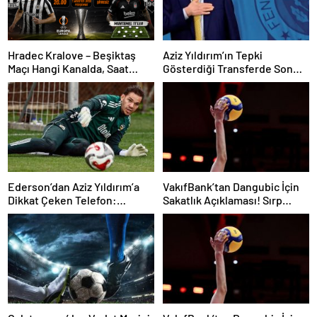
Hradec Kralove – Beşiktaş
Aziz Yıldırım’ın Tepki
Maçı Hangi Kanalda, Saat
Gösterdiği Transferde Son
Kaçta, Şifresiz Mi?
Durum! Oyuncunun Geleceği
Belli Oldu
Ederson’dan Aziz Yıldırım’a
VakıfBank’tan Dangubic İçin
Dikkat Çeken Telefon:
Sakatlık Açıklaması! Sırp
“Fenerbahçe’de Kalmak
Yıldız Ameliyat Olacak
İstiyorum” Mesajı