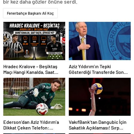
bir kez daha gözler önüne serdi.
Fenerbahçe Başkanı Ali Koç
Hradec Kralove – Beşiktaş
Aziz Yıldırım’ın Tepki
Maçı Hangi Kanalda, Saat
Gösterdiği Transferde Son
Kaçta, Şifresiz Mi?
Durum! Oyuncunun Geleceği
Belli Oldu
Ederson’dan Aziz Yıldırım’a
VakıfBank’tan Dangubic İçin
Dikkat Çeken Telefon:
Sakatlık Açıklaması! Sırp
“Fenerbahçe’de Kalmak
Yıldız Ameliyat Olacak