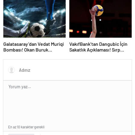
İstiyorum” Mesajı
Galatasaray’dan Vedat Muriqi
VakıfBank’tan Dangubic İçin
Bombası! Okan Buruk
Sakatlık Açıklaması! Sırp
Telefonla Aradı
Yıldız Ameliyat Olacak
En az 10 karakter gerekli