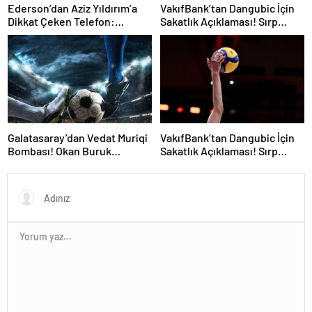
Ederson’dan Aziz Yıldırım’a
VakıfBank’tan Dangubic İçin
Dikkat Çeken Telefon:
Sakatlık Açıklaması! Sırp
“Fenerbahçe’de Kalmak
Yıldız Ameliyat Olacak
İstiyorum” Mesajı
Galatasaray’dan Vedat Muriqi
VakıfBank’tan Dangubic İçin
Bombası! Okan Buruk
Sakatlık Açıklaması! Sırp
Telefonla Aradı
Yıldız Ameliyat Olacak