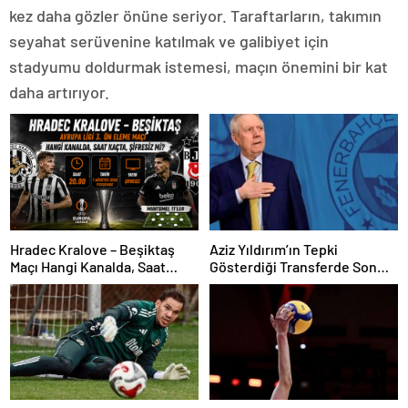
kez daha gözler önüne seriyor. Taraftarların, takımın
seyahat serüvenine katılmak ve galibiyet için
stadyumu doldurmak istemesi, maçın önemini bir kat
daha artırıyor.
Hradec Kralove – Beşiktaş
Aziz Yıldırım’ın Tepki
Maçı Hangi Kanalda, Saat
Gösterdiği Transferde Son
Kaçta, Şifresiz Mi?
Durum! Oyuncunun Geleceği
Belli Oldu