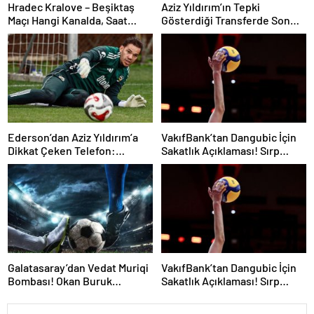
Hradec Kralove – Beşiktaş
Aziz Yıldırım’ın Tepki
Maçı Hangi Kanalda, Saat
Gösterdiği Transferde Son
Kaçta, Şifresiz Mi?
Durum! Oyuncunun Geleceği
Belli Oldu
Ederson’dan Aziz Yıldırım’a
VakıfBank’tan Dangubic İçin
Dikkat Çeken Telefon:
Sakatlık Açıklaması! Sırp
“Fenerbahçe’de Kalmak
Yıldız Ameliyat Olacak
İstiyorum” Mesajı
Galatasaray’dan Vedat Muriqi
VakıfBank’tan Dangubic İçin
Bombası! Okan Buruk
Sakatlık Açıklaması! Sırp
Telefonla Aradı
Yıldız Ameliyat Olacak