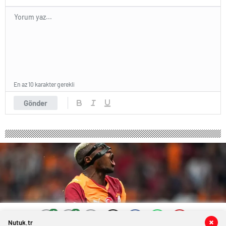
En az 10 karakter gerekli
Gönder
0
0
0
0
Nutuk.tr