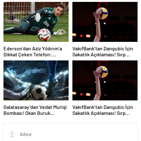
Kaçta, Şifresiz Mi?
Durum! Oyuncunun Geleceği
Belli Oldu
Ederson’dan Aziz Yıldırım’a
VakıfBank’tan Dangubic İçin
Dikkat Çeken Telefon:
Sakatlık Açıklaması! Sırp
“Fenerbahçe’de Kalmak
Yıldız Ameliyat Olacak
İstiyorum” Mesajı
Galatasaray’dan Vedat Muriqi
VakıfBank’tan Dangubic İçin
Bombası! Okan Buruk
Sakatlık Açıklaması! Sırp
Telefonla Aradı
Yıldız Ameliyat Olacak