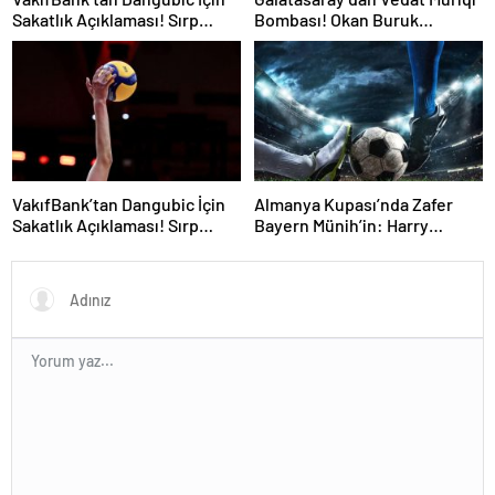
Sakatlık Açıklaması! Sırp
Bombası! Okan Buruk
Yıldız Ameliyat Olacak
Telefonla Aradı
VakıfBank’tan Dangubic İçin
Almanya Kupası’nda Zafer
Sakatlık Açıklaması! Sırp
Bayern Münih’in: Harry
Yıldız Ameliyat Olacak
Kane’den Tarihi Hat-Trick!