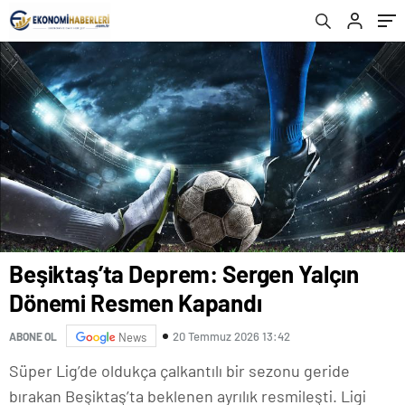
Beşiktaş’ta Deprem: Sergen Yalçın
Dönemi Resmen Kapandı
20 Temmuz 2026 13:42
ABONE OL
News
Süper Lig’de oldukça çalkantılı bir sezonu geride
bırakan Beşiktaş’ta beklenen ayrılık resmileşti. Ligi