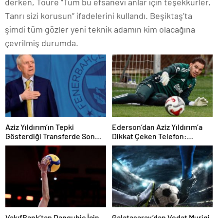
derken, Toure “Tüm bu efsanevi anlar için teşekkürler,
Tanrı sizi korusun” ifadelerini kullandı. Beşiktaş’ta
şimdi tüm gözler yeni teknik adamın kim olacağına
çevrilmiş durumda.
Aziz Yıldırım’ın Tepki
Ederson’dan Aziz Yıldırım’a
Gösterdiği Transferde Son
Dikkat Çeken Telefon:
Durum! Oyuncunun Geleceği
“Fenerbahçe’de Kalmak
Belli Oldu
İstiyorum” Mesajı
VakıfBank’tan Dangubic İçin
Galatasaray’dan Vedat Muriqi