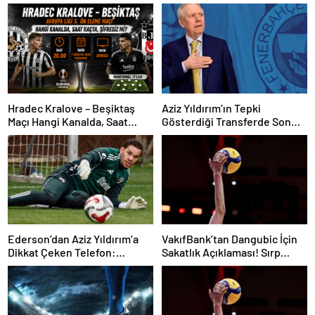
Hradec Kralove – Beşiktaş
Aziz Yıldırım’ın Tepki
Maçı Hangi Kanalda, Saat
Gösterdiği Transferde Son
Kaçta, Şifresiz Mi?
Durum! Oyuncunun Geleceği
Belli Oldu
Ederson’dan Aziz Yıldırım’a
VakıfBank’tan Dangubic İçin
Dikkat Çeken Telefon:
Sakatlık Açıklaması! Sırp
“Fenerbahçe’de Kalmak
Yıldız Ameliyat Olacak
İstiyorum” Mesajı