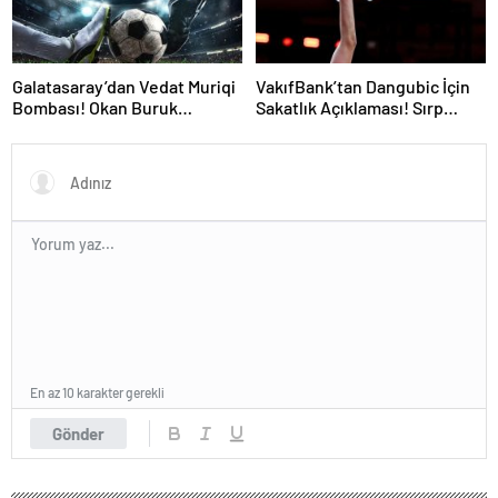
Galatasaray’dan Vedat Muriqi
VakıfBank’tan Dangubic İçin
Bombası! Okan Buruk
Sakatlık Açıklaması! Sırp
Telefonla Aradı
Yıldız Ameliyat Olacak
En az 10 karakter gerekli
Gönder