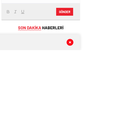
GÖNDER
SON DAKİKA
HABERLERİ
GÜNDEM
2 gün önce
Uzmanlar Büyük Değişime Dikkat
Çekti: Aslan ve Balık Tutulmaları
Neleri Değiştirecek?
GÜNDEM
2 gün önce
Astrolojide Dönüm Noktası: Venüs
Terazi Burcunda! Bazı Sektörlerde
Dengeler Değişecek…
SPOR
2 gün önce
Hradec Kralove – Beşiktaş Maçı Hangi
Kanalda, Saat Kaçta, Şifresiz Mi?
EKONOMİ
08 Ağustos 2026
2026 Temmuz Emekli ve Memur