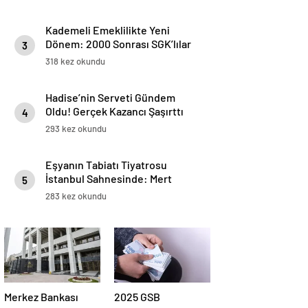
Kademeli Emeklilikte Yeni
Dönem: 2000 Sonrası SGK’lılar
3
İçin Prim ve Yaş Tablosu
318 kez okundu
Netleşiyor
Hadise’nin Serveti Gündem
Oldu! Gerçek Kazancı Şaşırttı
4
293 kez okundu
Eşyanın Tabiatı Tiyatrosu
İstanbul Sahnesinde: Mert
5
Turak & Aslıhan Malbora’yla
283 kez okundu
Buluşma
Merkez Bankası
2025 GSB