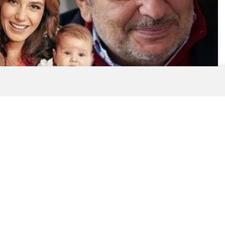
0
News
 Satışa Çıkarıyor