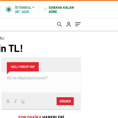
SABAHA KALAN
İSTANBUL
SÜRE
28°
AÇIK
TL!
in TL!
HIZLI YORUM YAP
GÖNDER
SON DAKİKA
HABERLERİ