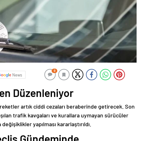
0
News
den Düzenleniyor
reketler artık ciddi cezaları beraberinde getirecek. Son
ılan trafik kavgaları ve kurallara uymayan sürücüler
eğişiklikler yapılması kararlaştırıldı.
Meclis Gündeminde