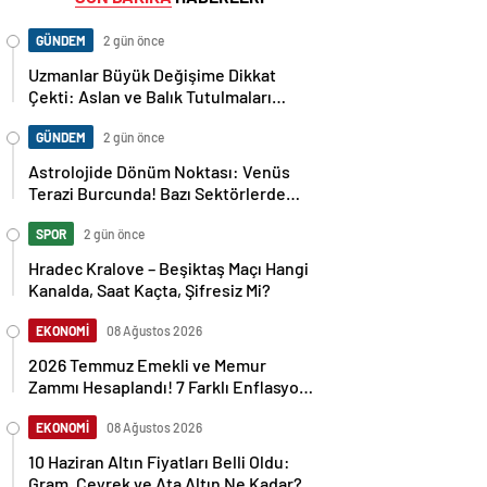
GÜNDEM
2 gün önce
Uzmanlar Büyük Değişime Dikkat
Çekti: Aslan ve Balık Tutulmaları
Neleri Değiştirecek?
GÜNDEM
2 gün önce
Astrolojide Dönüm Noktası: Venüs
Terazi Burcunda! Bazı Sektörlerde
Dengeler Değişecek…
SPOR
2 gün önce
Hradec Kralove – Beşiktaş Maçı Hangi
Kanalda, Saat Kaçta, Şifresiz Mi?
EKONOMİ
08 Ağustos 2026
2026 Temmuz Emekli ve Memur
Zammı Hesaplandı! 7 Farklı Enflasyon
Senaryosu Masada
EKONOMİ
08 Ağustos 2026
10 Haziran Altın Fiyatları Belli Oldu:
Gram, Çeyrek ve Ata Altın Ne Kadar?