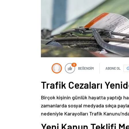
0
BEĞENDİM
ABONE OL
Trafik Cezaları Yeni
Birçok kişinin günlük hayatta yaptığı ha
zamanlarda sosyal medyada sıkça paylaş
nedeniyle Karayolları Trafik Kanunu’nda d
Yeni Kanun Teklifi 