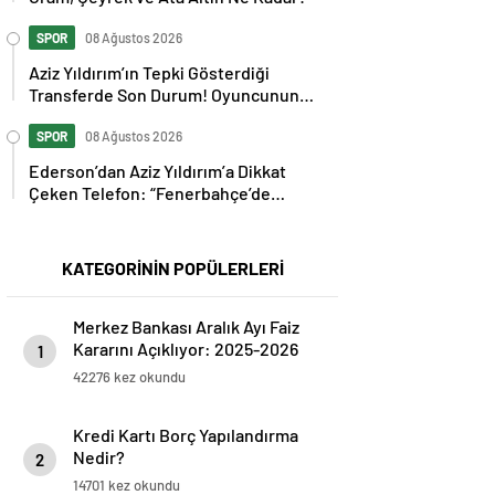
SPOR
08 Ağustos 2026
Aziz Yıldırım’ın Tepki Gösterdiği
Transferde Son Durum! Oyuncunun
Geleceği Belli Oldu
SPOR
08 Ağustos 2026
Ederson’dan Aziz Yıldırım’a Dikkat
Çeken Telefon: “Fenerbahçe’de
Kalmak İstiyorum” Mesajı
KATEGORİNİN POPÜLERLERİ
Merkez Bankası Aralık Ayı Faiz
Kararını Açıklıyor: 2025-2026
1
Takvimi
42276 kez okundu
Kredi Kartı Borç Yapılandırma
Nedir?
2
14701 kez okundu