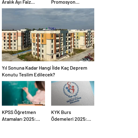
Aralık Ayı Faiz
Promosyon
Kararını Açıklıyor:
Ödemeleri Ne
2025-2026 Takvimi
Zaman Hesaplara
Yatacak?
Yıl Sonuna Kadar Hangi İlde Kaç Deprem
Konutu Teslim Edilecek?
KPSS Öğretmen
KYK Burs
Atamaları 2025:
Ödemeleri 2025:
Tercih Süreci
Üniversitelilerin
Resmen Başladı
Merak Ettiği