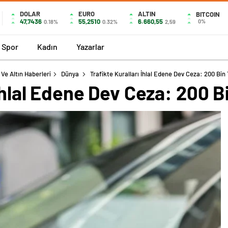
DOLAR
EURO
ALTIN
BITCOIN
47,7436
55,2510
6.660,55
0%
0.18%
0.32%
2,59
Spor
Kadın
Yazarlar
Ve Altın Haberleri
Dünya
Trafikte Kuralları İhlal Edene Dev Ceza: 200 Bin 
 İhlal Edene Dev Ceza: 200 B