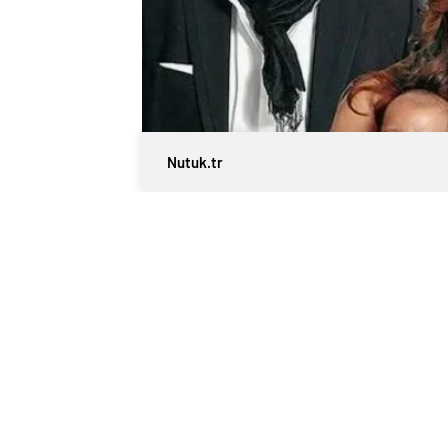
Nutuk.tr
0
BEĞENDİM
ABONE OL
Reha Muhtar, Yalısını