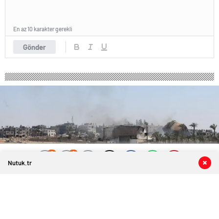
En az 10 karakter gerekli
Gönder
0
0
0
0
Nutuk.tr