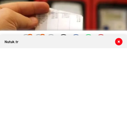
0
0
0
0
Nutuk.tr
Elektrikte Yeni Dönem: 3 Bin kWh
Sınırı Geliyor
6 Ekim 2025 10:07
ABONE OL
News
Elektrik Tarifeleri Yeniden Düzenleniyor
Yeni düzenlemeye göre elektrik tarifeleri, hane
gelirine ve tüketim miktarına göre farklılaştırılacak.