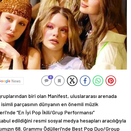
0
News
ruplarından biri olan Manifest, uluslararası arenada
o” isimli parçasının dünyanın en önemli müzik
eri’nde “En İyi Pop İkili/Grup Performansı”
bul edildiğini resmi sosyal medya hesapları aracılığıyla
arkımızın 68. Grammy Ödülleri’nde Best Pop Duo/Group