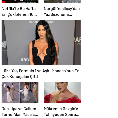
Netflix’te Bu Hafta
Nurgül Yeşilçay’dan
En Çok İzlenen 10
Yaz Sezonuna
Dizi | Güncel Top 10
Damga Vuran
Listesi
Paylaşım
Lüks Yat, Formula 1 ve Aşk: Monaco’nun En
Çok Konuşulan Çifti
Dua Lipa ve Callum
Mükremin Gezgin’e
Turner’dan Masalsı
Tahliyeden Sonra