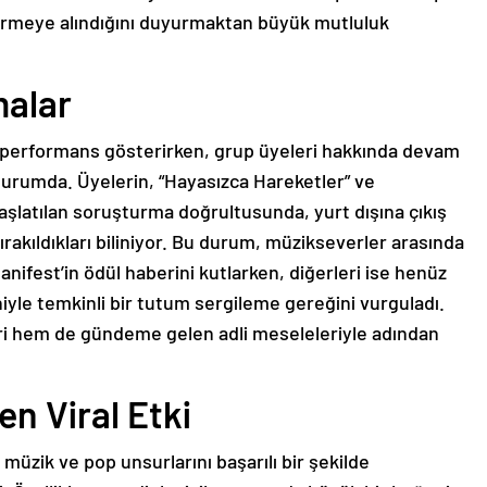
rmeye alındığını duyurmaktan büyük mutluluk
malar
ir performans gösterirken, grup üyeleri hakkında devam
urumda. Üyelerin, “Hayasızca Hareketler” ve
k başlatılan soruşturma doğrultusunda, yurt dışına çıkış
bırakıldıkları biliniyor. Bu durum, müzikseverler arasında
 Manifest’in ödül haberini kutlarken, diğerleri ise henüz
le temkinli bir tutum sergileme gereğini vurguladı.
i hem de gündeme gelen adli meseleleriyle adından
en Viral Etki
 müzik ve pop unsurlarını başarılı bir şekilde