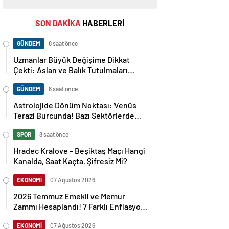
SON DAKİKA
HABERLERİ
GÜNDEM
8 saat önce
Uzmanlar Büyük Değişime Dikkat
Çekti: Aslan ve Balık Tutulmaları
Neleri Değiştirecek?
GÜNDEM
8 saat önce
Astrolojide Dönüm Noktası: Venüs
Terazi Burcunda! Bazı Sektörlerde
Dengeler Değişecek…
SPOR
8 saat önce
Hradec Kralove – Beşiktaş Maçı Hangi
Kanalda, Saat Kaçta, Şifresiz Mi?
EKONOMİ
07 Ağustos 2026
2026 Temmuz Emekli ve Memur
Zammı Hesaplandı! 7 Farklı Enflasyon
Senaryosu Masada
EKONOMİ
07 Ağustos 2026