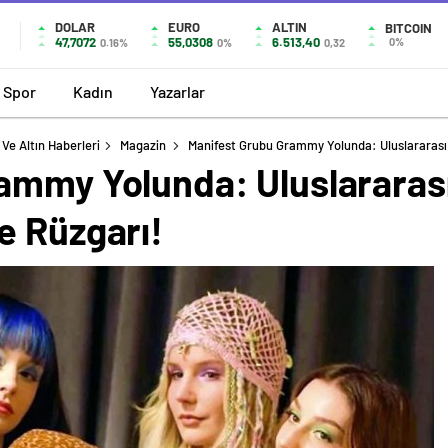
DOLAR
EURO
ALTIN
BITCOIN
47,7072
55,0308
6.513,40
0%
0.16%
0%
0,32
Spor
Kadın
Yazarlar
Ve Altın Haberleri
Magazin
Manifest Grubu Grammy Yolunda: Uluslararası 
ammy Yolunda: Uluslararas
e Rüzgarı!