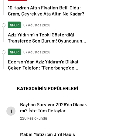
10 Haziran Altın Fiyatları Belli Oldu:
Gram, Çeyrek ve Ata Altın Ne Kadar?
SPOR
07 Ağustos 2026
Aziz Yıldırım’ın Tepki Gösterdiği
Transferde Son Durum! Oyuncunun
Geleceği Belli Oldu
SPOR
07 Ağustos 2026
Ederson’dan Aziz Yıldırım’a Dikkat
Çeken Telefon: “Fenerbahçe’de
Kalmak İstiyorum” Mesajı
KATEGORİNİN POPÜLERLERİ
Bayhan Survivor 2026’da Olacak
mı? İşte Tüm Detaylar
1
220 kez okundu
Mabel Matiz için 3 Yıl Hapis