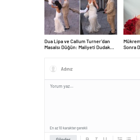
Dua Lipa ve Callum Turner’dan
Mükrem
Masalsı Düğün: Maliyeti Dudak
Sonra D
Uçuklattı
En az 10 karakter gerekli
Gönder