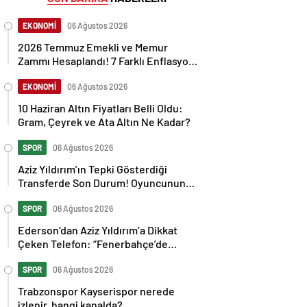
EKONOMİ
06 Ağustos 2026
2026 Temmuz Emekli ve Memur
Zammı Hesaplandı! 7 Farklı Enflasyon
Senaryosu Masada
EKONOMİ
06 Ağustos 2026
10 Haziran Altın Fiyatları Belli Oldu:
Gram, Çeyrek ve Ata Altın Ne Kadar?
SPOR
06 Ağustos 2026
Aziz Yıldırım’ın Tepki Gösterdiği
Transferde Son Durum! Oyuncunun
Geleceği Belli Oldu
SPOR
06 Ağustos 2026
Ederson’dan Aziz Yıldırım’a Dikkat
Çeken Telefon: “Fenerbahçe’de
Kalmak İstiyorum” Mesajı
SPOR
06 Ağustos 2026
Trabzonspor Kayserispor nerede
izlenir, hangi kanalda?