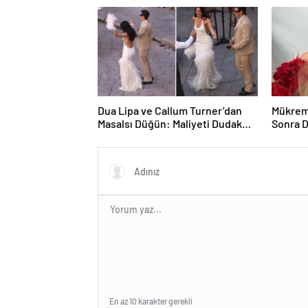
Dua Lipa ve Callum Turner’dan
Mükrem
Masalsı Düğün: Maliyeti Dudak
Sonra D
Uçuklattı
En az 10 karakter gerekli