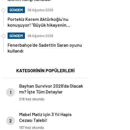
GÜNDEM
06 Ağustos 2026
Portekiz Kerem Aktürkoğlu’nu
konuşuyor! ”Büyük hikayenin
kahramanı”
GÜNDEM
06 Ağustos 2026
Fenerbahçe’de Sadettin Saran oyunu
kullandı
KATEGORİNİN POPÜLERLERİ
Bayhan Survivor 2026’da Olacak
mı? İşte Tüm Detaylar
1
218 kez okundu
Mabel Matiz için 3 Yıl Hapis
Cezası Talebi!
2
197 kez okundu