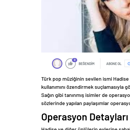
0
BEĞENDİM
ABONE OL
Türk pop müziğinin sevilen ismi Hadis
kullanımını özendirmek suçlamasıyla göz
Sağın gibi tanınmış isimler de operasyo
sözlerinde yapılan paylaşımlar operasy
Operasyon Detayları
Hadise ve diğer ünlülerin evlerine saba