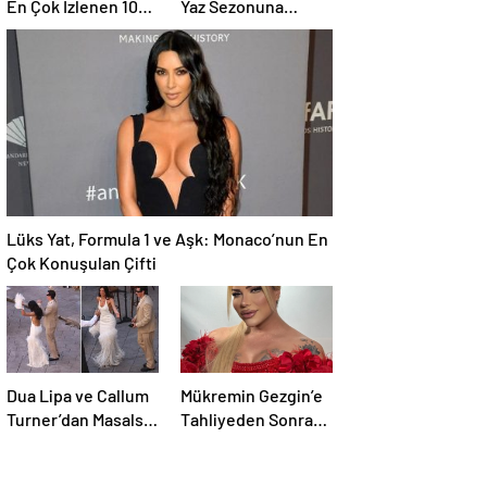
En Çok İzlenen 10
Yaz Sezonuna
Dizi | Güncel Top 10
Damga Vuran
Listesi
Paylaşım
Lüks Yat, Formula 1 ve Aşk: Monaco’nun En
Çok Konuşulan Çifti
Dua Lipa ve Callum
Mükremin Gezgin’e
Turner’dan Masalsı
Tahliyeden Sonra
Düğün: Maliyeti
Dikkat Çeken Karar!
Dudak Uçuklattı