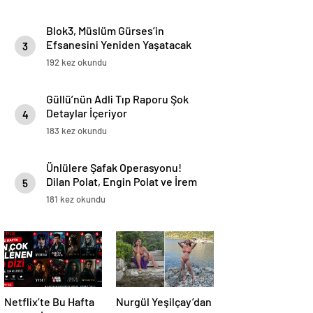
Blok3, Müslüm Gürses’in
Efsanesini Yeniden Yaşatacak
3
Yeni Projesini Duyurdu
192 kez okundu
Güllü’nün Adli Tıp Raporu Şok
Detaylar İçeriyor
4
183 kez okundu
Ünlülere Şafak Operasyonu!
Dilan Polat, Engin Polat ve İrem
5
Derici Gözaltında
181 kez okundu
Netflix’te Bu Hafta
Nurgül Yeşilçay’dan