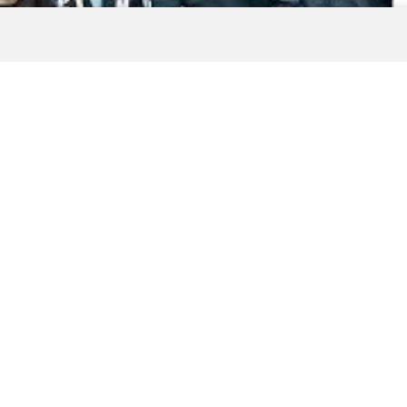
0
News
ri, ünlü isimlere şafak baskını düzenledi. Düzenlenen
kullanmaktan işlem yapıldı.
bu sabah uyuşturucu operasyonu kapsamında 19 ünlü