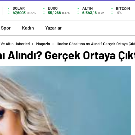
DOLAR
EURO
ALTIN
BITCOIN
47,6003
55,1268
6.543,16
0%
0.05%
0.17%
0,72
Spor
Kadın
Yazarlar
Ve Altın Haberleri
Magazin
Hadise Gözaltına mı Alındı? Gerçek Ortaya Çıkt
ı Alındı? Gerçek Ortaya Çıkt