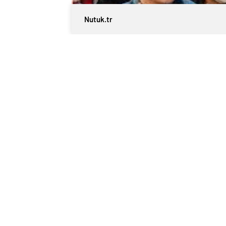
Nutuk.tr
0
BEĞENDİM
ABONE OL
İstanbul İl Jandarma Komutanlığı ekiple
operasyonda, ünlü isimlere uyuşturucu 
İstanbul Cumhuriyet Başsavcılığı’nın 
hakkında gözaltı kararı verildi.