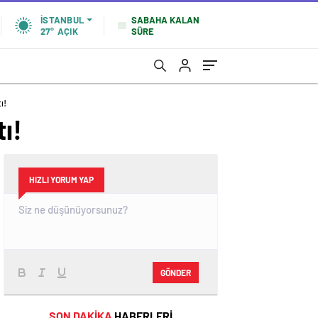
SABAHA KALAN
İSTANBUL
SÜRE
27°
AÇIK
ı!
ı!
HIZLI YORUM YAP
GÖNDER
SON DAKİKA
HABERLERİ