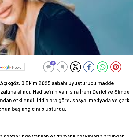
0
News
e Açıkgöz, 8 Ekim 2025 sabahı uyuşturucu madde
altına alındı. Hadise’nin yanı sıra İrem Derici ve Simge
ndan etkilendi. İddialara göre, sosyal medyada ve şarkı
onun başlangıcını oluşturdu.
h saatlerinde yapılan eş zamanlı baskınların ardından