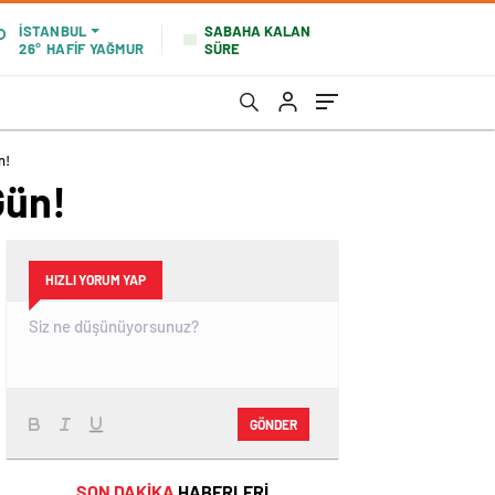
SABAHA KALAN
İSTANBUL
SÜRE
26°
HAFİF YAĞMUR
n!
Gün!
HIZLI YORUM YAP
GÖNDER
SON DAKİKA
HABERLERİ