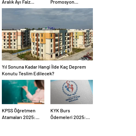
Aralık Ayı Faiz
Promosyon
Kararını Açıklıyor:
Ödemeleri Ne
2025-2026 Takvimi
Zaman Hesaplara
Yatacak?
Yıl Sonuna Kadar Hangi İlde Kaç Deprem
Konutu Teslim Edilecek?
KPSS Öğretmen
KYK Burs
Atamaları 2025:
Ödemeleri 2025:
Tercih Süreci
Üniversitelilerin
Resmen Başladı
Merak Ettiği