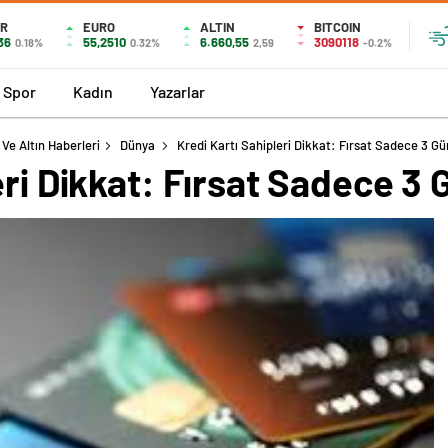
AR
EURO
ALTIN
BITCOIN
36
55,2510
6.660,55
3090118
0.18%
0.32%
2,59
-0.2%
Spor
Kadın
Yazarlar
Ve Altın Haberleri
Dünya
Kredi Kartı Sahipleri Dikkat: Fırsat Sadece 3 Gü
eri Dikkat: Fırsat Sadece 3 