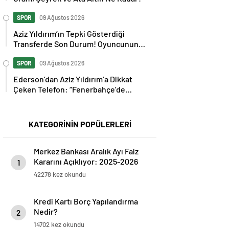
SPOR
09 Ağustos 2026
Aziz Yıldırım’ın Tepki Gösterdiği
Transferde Son Durum! Oyuncunun
Geleceği Belli Oldu
SPOR
09 Ağustos 2026
Ederson’dan Aziz Yıldırım’a Dikkat
Çeken Telefon: “Fenerbahçe’de
Kalmak İstiyorum” Mesajı
KATEGORİNİN POPÜLERLERİ
Merkez Bankası Aralık Ayı Faiz
Kararını Açıklıyor: 2025-2026
1
Takvimi
42278 kez okundu
Kredi Kartı Borç Yapılandırma
Nedir?
2
14702 kez okundu