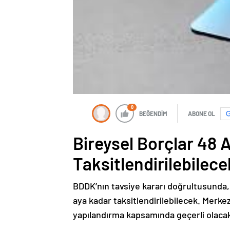
0
BEĞENDİM
ABONE OL
Bireysel Borçlar 48 
Taksitlendirilebilece
BDDK’nın tavsiye kararı doğrultusunda, b
aya kadar taksitlendirilebilecek. Merkez 
yapılandırma kapsamında geçerli olaca