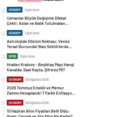
GÜNDEM
3 gün önce
Uzmanlar Büyük Değişime Dikkat
Çekti: Aslan ve Balık Tutulmaları
Neleri Değiştirecek?
GÜNDEM
3 gün önce
Astrolojide Dönüm Noktası: Venüs
Terazi Burcunda! Bazı Sektörlerde
Dengeler Değişecek…
SPOR
3 gün önce
Hradec Kralove – Beşiktaş Maçı Hangi
Kanalda, Saat Kaçta, Şifresiz Mi?
EKONOMİ
09 Ağustos 2026
2026 Temmuz Emekli ve Memur
Zammı Hesaplandı! 7 Farklı Enflasyon
Senaryosu Masada
EKONOMİ
09 Ağustos 2026
10 Haziran Altın Fiyatları Belli Oldu:
Gram, Çeyrek ve Ata Altın Ne Kadar?