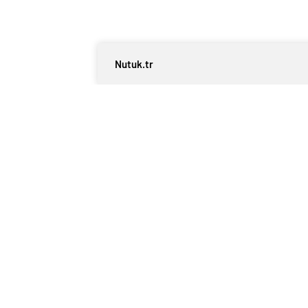
Nutuk.tr
0
BEĞENDİM
ABONE OL
Tesla, Uygun Fiyatlı 
Edinmeyi Hedefliyor
Elektrikli otomobil devi Tesla, satış rak
Çinli rakiplerin hızla büyüdüğü pazarda