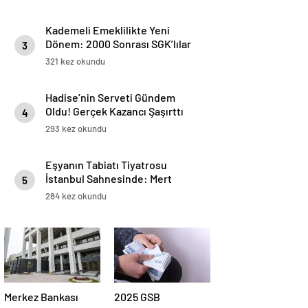
Kademeli Emeklilikte Yeni
Dönem: 2000 Sonrası SGK’lılar
3
İçin Prim ve Yaş Tablosu
321 kez okundu
Netleşiyor
Hadise’nin Serveti Gündem
Oldu! Gerçek Kazancı Şaşırttı
4
293 kez okundu
Eşyanın Tabiatı Tiyatrosu
İstanbul Sahnesinde: Mert
5
Turak & Aslıhan Malbora’yla
284 kez okundu
Buluşma
Merkez Bankası
2025 GSB