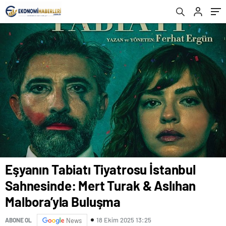
Malbora’yla Buluşma
Eşyanın Tabiatı Tiyatrosu İstanbul
Sahnesinde: Mert Turak & Aslıhan
Malbora’yla Buluşma
18 Ekim 2025 13:25
ABONE OL
News