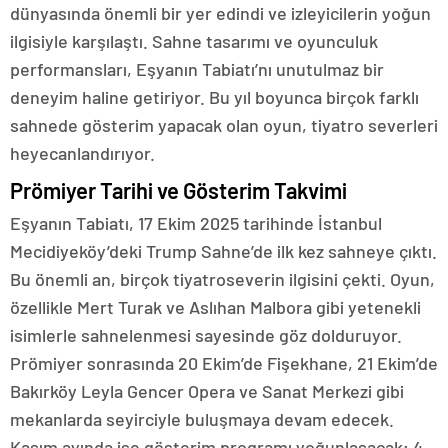
dünyasında önemli bir yer edindi ve izleyicilerin yoğun
ilgisiyle karşılaştı. Sahne tasarımı ve oyunculuk
performansları, Eşyanın Tabiatı’nı unutulmaz bir
deneyim haline getiriyor. Bu yıl boyunca birçok farklı
sahnede gösterim yapacak olan oyun, tiyatro severleri
heyecanlandırıyor.
Prömiyer Tarihi ve Gösterim Takvimi
Eşyanın Tabiatı, 17 Ekim 2025 tarihinde İstanbul
Mecidiyeköy’deki Trump Sahne’de ilk kez sahneye çıktı.
Bu önemli an, birçok tiyatroseverin ilgisini çekti. Oyun,
özellikle Mert Turak ve Aslıhan Malbora gibi yetenekli
isimlerle sahnelenmesi sayesinde göz dolduruyor.
Prömiyer sonrasında 20 Ekim’de Fişekhane, 21 Ekim’de
Bakırköy Leyla Gencer Opera ve Sanat Merkezi gibi
mekanlarda seyirciyle buluşmaya devam edecek.
Kasım ayında ise gösterim programı yoğunlaşacak; 4