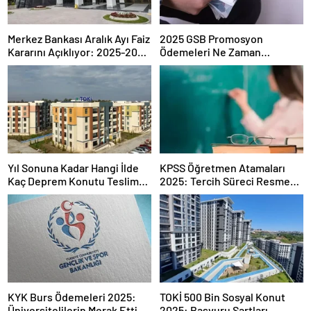
Merkez Bankası Aralık Ayı Faiz
2025 GSB Promosyon
Kararını Açıklıyor: 2025-2026
Ödemeleri Ne Zaman
Takvimi
Hesaplara Yatacak?
Yıl Sonuna Kadar Hangi İlde
KPSS Öğretmen Atamaları
Kaç Deprem Konutu Teslim
2025: Tercih Süreci Resmen
Edilecek?
Başladı
KYK Burs Ödemeleri 2025:
TOKİ 500 Bin Sosyal Konut
Üniversitelilerin Merak Ettiği
2025: Başvuru Şartları