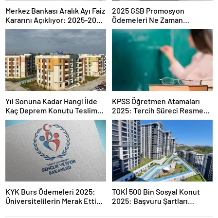
Merkez Bankası Aralık Ayı Faiz
2025 GSB Promosyon
Kararını Açıklıyor: 2025-2026
Ödemeleri Ne Zaman
Takvimi
Hesaplara Yatacak?
Yıl Sonuna Kadar Hangi İlde
KPSS Öğretmen Atamaları
Kaç Deprem Konutu Teslim
2025: Tercih Süreci Resmen
Edilecek?
Başladı
KYK Burs Ödemeleri 2025:
TOKİ 500 Bin Sosyal Konut
Üniversitelilerin Merak Ettiği
2025: Başvuru Şartları
Tarihler
Açıklandı