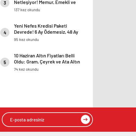
Netleşiyor! Memur, Emekli ve
3
Sosyal Yardımlarda Yeni Oranlar
137 kez okundu
Yeni Nefes Kredisi Paketi
Devrede! 6 Ay Ödemesiz, 48 Ay
4
Vadeli KOBİ Kredisi Detayları
95 kez okundu
10 Haziran Altın Fiyatları Belli
Oldu: Gram, Çeyrek ve Ata Altın
5
Ne Kadar?
74 kez okundu