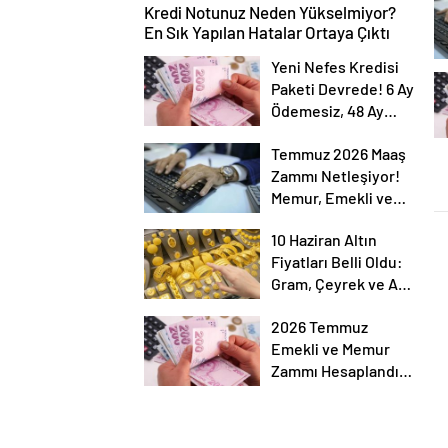
Kredi Notunuz Neden Yükselmiyor?
En Sık Yapılan Hatalar Ortaya Çıktı
Yeni Nefes Kredisi
Paketi Devrede! 6 Ay
Ödemesiz, 48 Ay
Vadeli KOBİ Kredisi
Temmuz 2026 Maaş
Detayları
Zammı Netleşiyor!
Memur, Emekli ve
Sosyal Yardımlarda
10 Haziran Altın
Yeni Oranlar
Fiyatları Belli Oldu:
Gram, Çeyrek ve Ata
Altın Ne Kadar?
2026 Temmuz
Emekli ve Memur
Zammı Hesaplandı!
7 Farklı Enflasyon
Senaryosu Masada