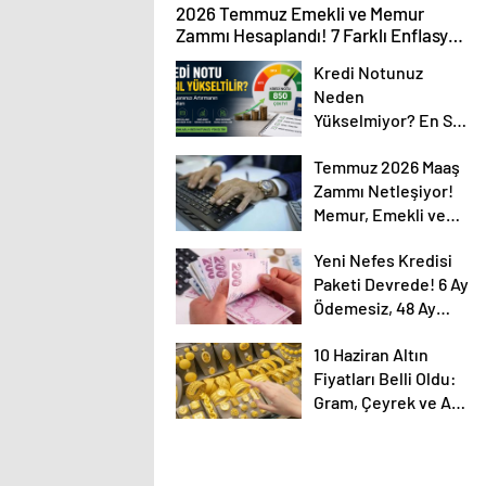
2026 Temmuz Emekli ve Memur
Zammı Hesaplandı! 7 Farklı Enflasyon
Senaryosu Masada
Kredi Notunuz
Neden
Yükselmiyor? En Sık
Yapılan Hatalar
Temmuz 2026 Maaş
Ortaya Çıktı
Zammı Netleşiyor!
Memur, Emekli ve
Sosyal Yardımlarda
Yeni Nefes Kredisi
Yeni Oranlar
Paketi Devrede! 6 Ay
Ödemesiz, 48 Ay
Vadeli KOBİ Kredisi
10 Haziran Altın
Detayları
Fiyatları Belli Oldu:
Gram, Çeyrek ve Ata
Altın Ne Kadar?