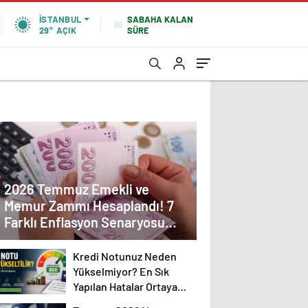
SABAHA KALAN
İSTANBUL
SÜRE
29°
AÇIK
2026 Temmuz Emekli ve
Memur Zammı Hesaplandı! 7
Farklı Enflasyon Senaryosu
Masada
Kredi Notunuz Neden
Yükselmiyor? En Sık
Yapılan Hatalar Ortaya
Çıktı