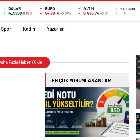
DOLAR
EURO
ALTIN
BITCOIN
47,5988
54,9914
6.495,74
0%
0.05%
-0.07%
-0,01
Spor
Kadın
Yazarlar
aha Fazla Haber Yükle
EN ÇOK YORUMLANANLAR