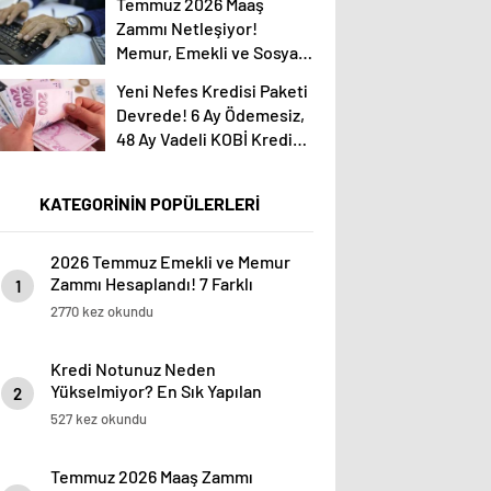
Temmuz 2026 Maaş
Zammı Netleşiyor!
Memur, Emekli ve Sosyal
Yardımlarda Yeni Oranlar
Yeni Nefes Kredisi Paketi
Devrede! 6 Ay Ödemesiz,
48 Ay Vadeli KOBİ Kredisi
Detayları
KATEGORİNİN POPÜLERLERİ
2026 Temmuz Emekli ve Memur
Zammı Hesaplandı! 7 Farklı
1
Enflasyon Senaryosu Masada
2770 kez okundu
Kredi Notunuz Neden
Yükselmiyor? En Sık Yapılan
2
Hatalar Ortaya Çıktı
527 kez okundu
Temmuz 2026 Maaş Zammı